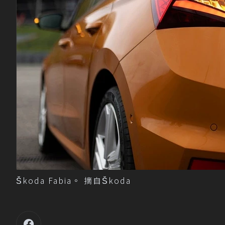
Škoda Fabia。 摘自Škoda