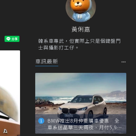
黃俐嘉
韓系車專武，但實際上只是個鍵盤鬥
士與攝影打工仔。
車訊最新
BMW推出8月仲夏購車優惠 全
車系送晶華三天兩夜、月付5,900
元起