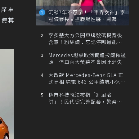
生產里
沉默7年不忍了！「車界女神」李
冠儀發長文控職場性騷、黑幕
，使其
李多慧大方公開車牌號碼揭背後
含意！粉絲讚：忘記停哪還能幫
忙找車
Mercedes坦承取消實體按鍵做過
頭 但車內大螢幕不會因此消失
大改款 Mercedes-Benz GLA 正
式亮相 純電 643 公里續航小休
旅！
桃市科技執法被指「罰單陷
阱」！民代促完善配套，警察局
提數據回應