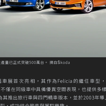
，生產量已正式突破500萬台。 摘自Škoda
克福車展首次亮相，其作為Felicia的繼任車型
打造，不僅在同級車中具備優異空間表現，也提供多
為其推出旅行車與四門轎車版本，並於2003年導入
性能車型，成功結合節能與駕馭樂趣。