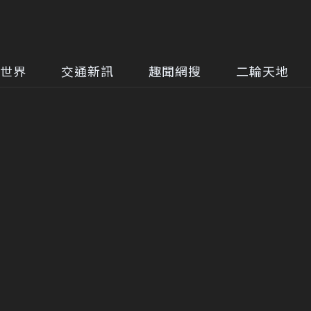
世界
交通新訊
趣聞網搜
二輪天地