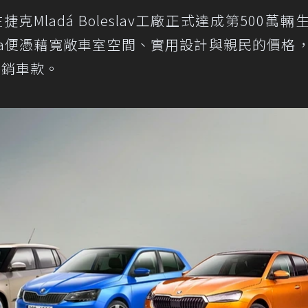
捷克Mladá Boleslav工廠正式達成第500萬輛
bia便憑藉寬敞車室空間、實用設計與親民的價格
熱銷車款。