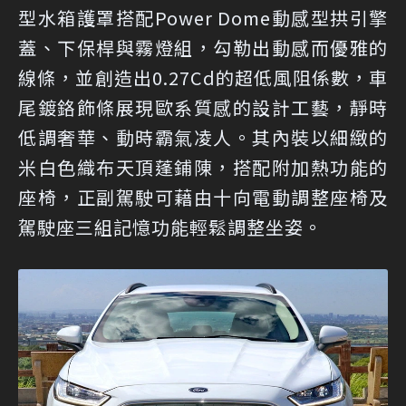
型水箱護罩搭配Power Dome動感型拱引擎
蓋、下保桿與霧燈組，勾勒出動感而優雅的
線條，並創造出0.27Cd的超低風阻係數，車
尾鍍鉻飾條展現歐系質感的設計工藝，靜時
低調奢華、動時霸氣凌人。其內裝以細緻的
米白色織布天頂蓬鋪陳，搭配附加熱功能的
座椅，正副駕駛可藉由十向電動調整座椅及
駕駛座三組記憶功能輕鬆調整坐姿。