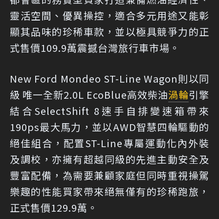
靈活空間、優異操控，適合多元用途又能彰
顯其品味的珍稀車款，並以極具競爭力的正
式售價109.9萬震撼台灣旅行車市場。
New Ford Mondeo ST-Line Wagon則以同
級 唯一全新2.0L EcoBlue高效柴油
渦輪
引擎
結合SelectShift 8速手自排變速箱帶來
190ps最大馬力，並以AWD智慧四輪驅動的
絕佳組合，配置ST-Line專屬運動化內外裝
及調校，亦擁有超越同級的先進主動安全及
豐富配備，為需要兼顧家庭但同時重視操駕
樂趣的性能買家帶來絕無僅有的珍稀跑旅，
正式售價129.9萬。