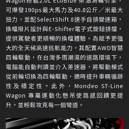
Wagon搭載2.0L EcoBlue 柴油渦輪引擎，
可爆發190ps最大馬力及40.8公斤／米最大
扭力，並配SelectShift 8速手自排變速箱，
換檔撥片設計與E-Shifter電子式旋鈕排擋，
提供駕駛者更順暢的換檔體驗。為賦予更強
大的全天候高速巡航能力，其配置AWD智慧
四輪驅動，在台灣多雨潮濕的道路環境下，
電腦能自動判讀並介入差速器，將驅動模式
從前輪切換為四輪驅動，適時提升車輛循跡
性及穩定性。此外，Mondeo ST-Line
Wagon 專屬運動化懸吊使路感回饋更提
升，並輕鬆攻克每一個彎道。