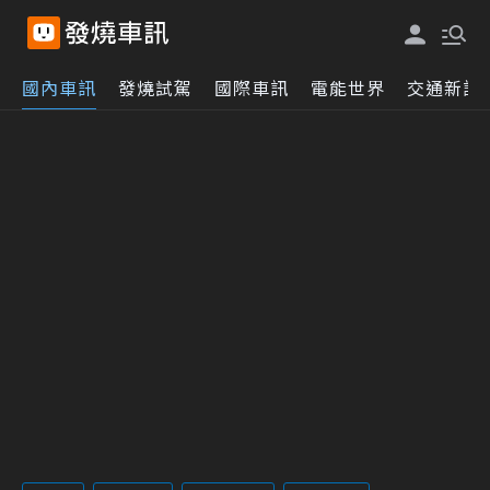
國內車訊
發燒試駕
國際車訊
電能世界
交通新訊