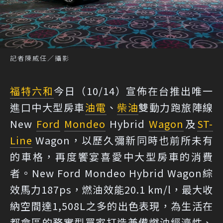
記者陳威任／攝影
福特六和
今日（10/14）宣佈在台推出唯一
進口中大型房車
油電
、
柴油
雙動力跑旅陣線
New
Ford
Mondeo
Hybrid
Wagon
及
ST-
Line
Wagon，以歷久彌新同時也前所未有
的車格，再度饗宴喜愛中大型房車的消費
者。New Ford Mondeo Hybrid Wagon綜
效馬力187ps，燃油效能20.1 km/l，最大收
納空間達1,508L之多的出色表現，為生活在
都會區的務實型買家打造兼備燃油經濟性、