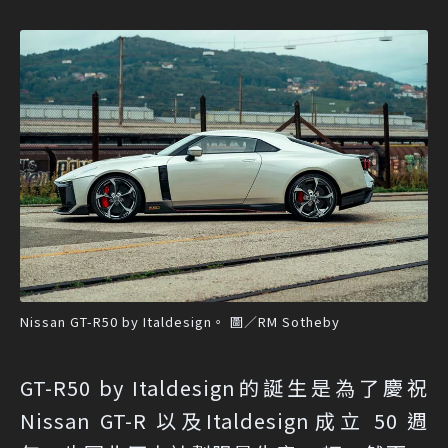
Nissan GT-R50 by Italdesign。 圖／RM Sotheby
GT-R50 by Italdesign的誕生是為了慶祝
Nissan GT-R 以及Italdesign成立 50 週