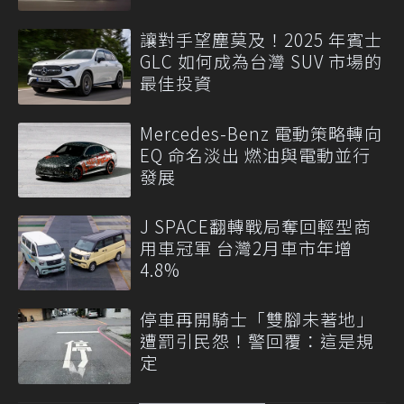
讓對手望塵莫及！2025 年賓士
GLC 如何成為台灣 SUV 市場的
最佳投資
Mercedes-Benz 電動策略轉向
EQ 命名淡出 燃油與電動並行
發展
J SPACE翻轉戰局奪回輕型商
用車冠軍 台灣2月車市年增
4.8%
停車再開騎士「雙腳未著地」
遭罰引民怨！警回覆：這是規
定