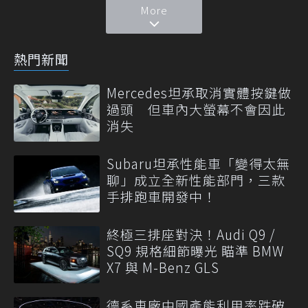
More
熱門新聞
Mercedes坦承取消實體按鍵做
過頭 但車內大螢幕不會因此
消失
Subaru坦承性能車「變得太無
聊」成立全新性能部門，三款
手排跑車開發中！
終極三排座對決！Audi Q9 /
SQ9 規格細節曝光 瞄準 BMW
X7 與 M-Benz GLS
德系車廠中國產能利用率跌破