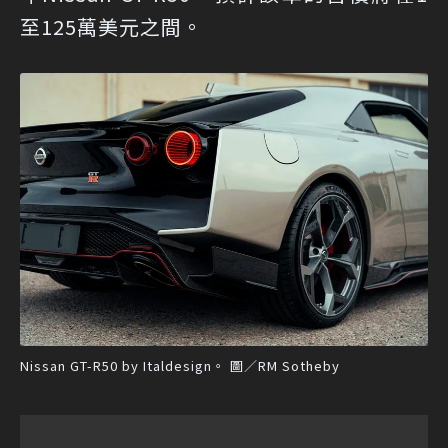
至125萬美元之間。
Nissan GT-R50 by Italdesign。 圖／RM Sotheby