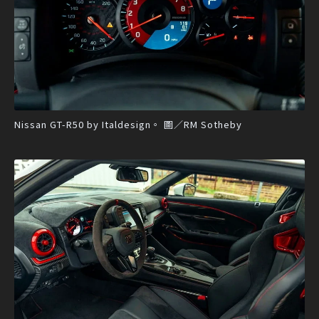
Nissan GT-R50 by Italdesign。 圖／RM Sotheby