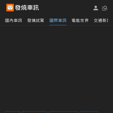
國內車訊
發燒試駕
國際車訊
電能世界
交通新訊