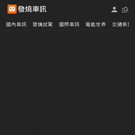
國內車訊
發燒試駕
國際車訊
電能世界
交通新訊