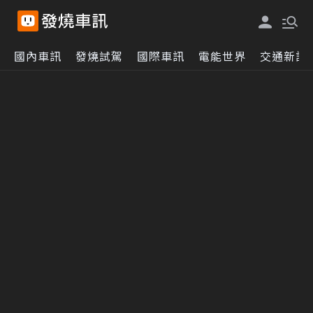
國內車訊
發燒試駕
國際車訊
電能世界
交通新訊