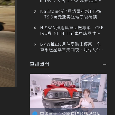
in DB12 S 售 1,488 萬元起正式
登台
Kia Stonic前7月銷量年增145%
79.9萬元起再送電子後視鏡
NISSAN推經典車回廠專案 CEF
IRO與INFINITI老車原廠零件最
低1折
BMW推出8月仲夏購車優惠 全
車系送晶華三天兩夜、月付5,900
元起
車訊熱門
李多慧大方公開車牌號碼揭背後