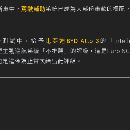
新車中，
駕駛輔助
系統已成為大部份車款的標配
全測試中，給予
比亞迪
BYD
Atto 3
的「Intelli
rol」智慧型主動巡航系統「不推薦」的評級，這是Euro N
也是迄今為止首次給出此評級。