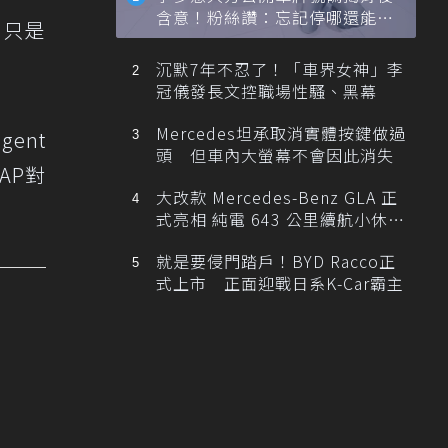
含意！粉絲讚：忘記停哪還能幫
，只是
忙找車
沉默7年不忍了！「車界女神」李
冠儀發長文控職場性騷、黑幕
Mercedes坦承取消實體按鍵做過
gent
頭 但車內大螢幕不會因此消失
CAP對
大改款 Mercedes-Benz GLA 正
式亮相 純電 643 公里續航小休
旅！
就是要侵門踏戶！BYD Racco正
式上市 正面迎戰日系K-Car霸主