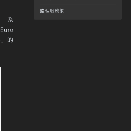
監理服務網
在「系
uro
格」的