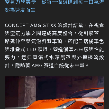
空氣力學美學｜從每一條線條到每一口氣流
都為速度而生
CONCEPT AMG GT XX 的設計語彙，在視覺
與空氣力學之間達成高度整合。從引擎蓋一
路延伸至雙氣泡斜背車頂，搭配日落橘車色
與堆疊式 LED 頭燈，營造濃厚未來感與性能
張力。經典直瀑式水箱護罩與外擴擾流設
計，隱喻著 AMG 賽道血統從未中斷。