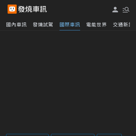
國內車訊
發燒試駕
國際車訊
電能世界
交通新訊