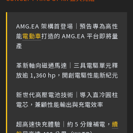
AMG.EA 架構首登場｜預告專為高性
能
電動車
打造的 AMG.EA 平台即將量
產
革新軸向磁通馬達｜三具電驅單元釋
放逾 1,360 hp，開創電驅性能新紀元
新世代高壓電池技術｜導入直冷圓柱
電芯，兼顧性能輸出與充電效率
超高速快充體驗｜約 5 分鐘補電，
續