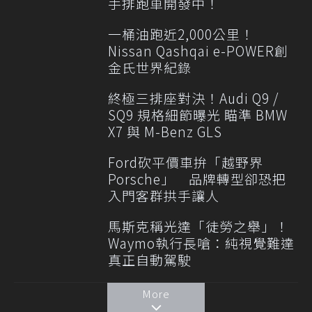
手排跑車開發中！
一桶油跑近2,000公里！
Nissan Qashqai e-POWER創
金氏世界紀錄
終極三排座對決！Audi Q9 /
SQ9 規格細節曝光 瞄準 BMW
X7 與 M-Benz GLS
Ford砍平價車拚「越野界
Porsche」 品牌轉型卻恐把
入門客群拱手讓人
馬斯克稱光達「徒勞之舉」！
Waymo執行長嗆：純視覺難達
真正自動駕駛
More