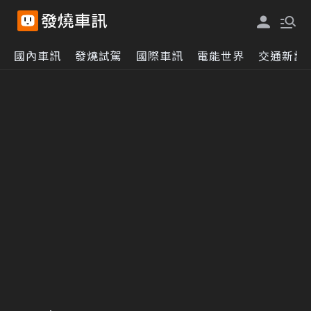
國內車訊
發燒試駕
國際車訊
電能世界
交通新訊