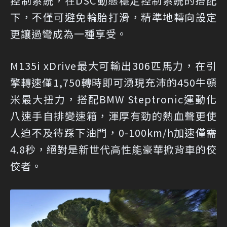
控制系統，在DSC動態穩定控制系統的搭配
下，不僅可避免輪胎打滑，精準地轉向設定
更讓過彎成為一種享受。
M135i xDrive最大可輸出306匹馬力，在引
擎轉速僅1,750轉時即可湧現充沛的450牛頓
米最大扭力，搭配BMW Steptronic運動化
八速手自排變速箱，渾厚有勁的熱血聲更使
人迫不及待踩下油門，0-100km/h加速僅需
4.8秒，絕對是新世代高性能豪華掀背車的佼
佼者。