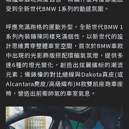
受到全新世代BMW 1系列的動感氛圍。
呼應充滿跑格的運動外型，全新世代BMW 1
系列內裝鋪陳同樣充滿個性，以新世代的設
計思維貫穿整體車室空間，首次於BMW車款
中出現的光影飾版搭配環艙氣氛燈，提供多
達6種的燈光變化，創造出炫麗繽紛的潮流
元素；儀錶檯的對比縫線與Dakota真皮(或
Alcantara麂皮/高級織布)M款雙前座跑車座
椅，營造出前衛帥氣的車室氣息。