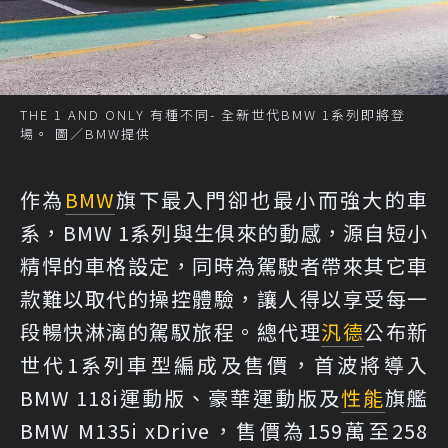
THE 1 AND ONLY 有種不同- 全新世代BMW 1系列即將登
場。 圖／BMW提供
作為
BMW
旗下最入門卻也最小而強大的車
系，BMW 1系列與生俱來的動感，源自短小
精悍的車格設定，同時為駕駛者帶來其它車
款難以取代的操控體驗，讓人得以享受每一
段暢快淋漓的駕馭旅程。總代理
汎德
公布新
世代1系列車型編成及售價，首波將導入
BMW 118i運動版、豪華運動版及
性能
旗艦
BMW M135i xDrive，售價為159萬至258