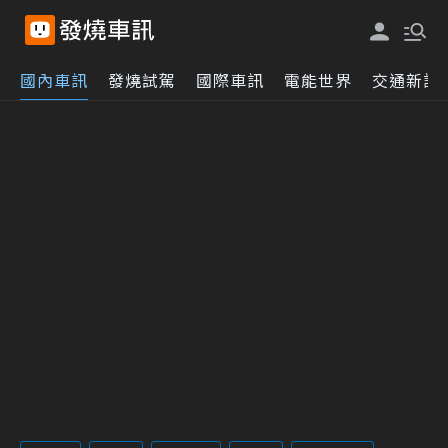
國內車訊
發燒試駕
國際車訊
電能世界
交通新訊