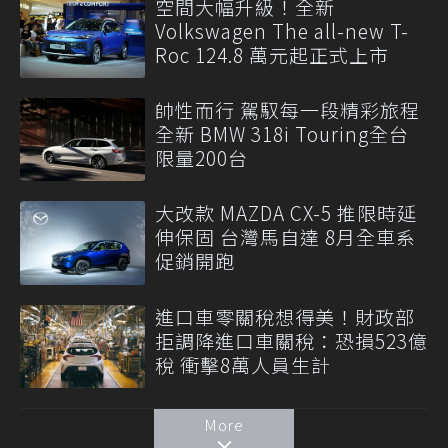
空間大幅升級！全新
Volkswagen The all-new T-
Roc 124.8 萬元起正式上市
帥性而行 駕馭每一段精彩旅程
全新 BMW 318i Touring全台
限量200台
大改款 MAZDA CX-5 推限時延
伸保固 台灣馬自達 8月全車系
促銷開跑
進口車零關稅想得美！財政部
拒調降進口車關稅：恐損523億
稅 衝擊8萬人員生計
More