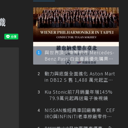
識
與世界頂尖樂團相遇 Mercedes-
Benz Pass 白金會員優先購票維
也納愛樂
動力與底盤全面進化 Aston Mart
in DB12 S 售 1,488 萬元起正式
登台
Kia Stonic前7月銷量年增145%
79.9萬元起再送電子後視鏡
NISSAN推經典車回廠專案 CEF
IRO與INFINITI老車原廠零件最
低1折