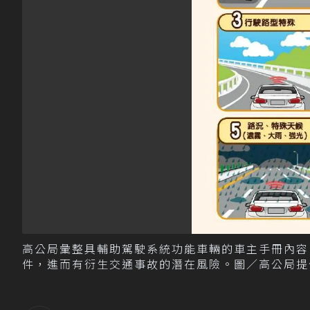
高公局彙整具輔助駕駛系統功能車輛的車主手冊內容
件，進而有衍生交通事故的潛在風險。圖／高公局提