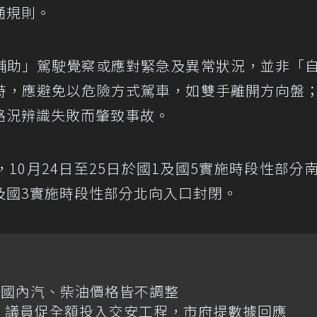
通規則。
輔助」駕駛覺察或應對緊急及異常狀況，並非「
時，應避免以危險方式駕車，如雙手離開方向盤
路況辨識失敗而肇致事故。
10月24日至25日於國1及國5實施時段性部分
1及國3實施時段性部分北向入口封閉。
日國內汽、柴油價格皆不調整
億！議員促全額投入交安工程，市府提數據回應