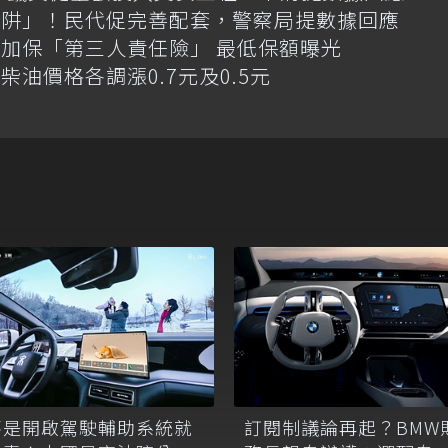
陷阱」！民代促完善配套，警察局提數據回應
加保「第三人責任險」 最低保額曝光
油價格各調漲0.7元及0.5元
訂閱制議論再起？BMW
不是開啟駕駛輔助系統就