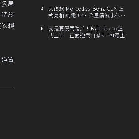
高公局
大改款 Mercedes-Benz GLA 正
，請於
式亮相 純電 643 公里續航小休
旅！
度依賴
就是要侵門踏戶！BYD Racco正
式上市 正面迎戰日系K-Car霸主
車道置