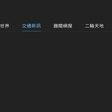
世界
交通新訊
趣聞網搜
二輪天地