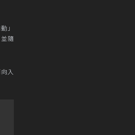
自動」
；並隨
南向入