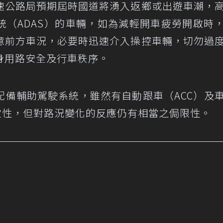
速公路局預期屆時國道將湧入返鄉或出遊車潮，
統（ADAS）的車輛，如為減輕開車疲勞開啟時
意前方車況，必要時迅速介入操控車輛，切勿過
身用路安全及行車秩序。
配備輔助駕駛系統，雖然有自動跟車（ACC）及
定性，但對路況變化的反應仍有相當之侷限性。