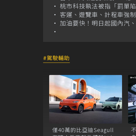
桃市科技執法被指「罰單
客運、遊覽車、計程車強制
加油要快！明日起國內汽、柴
駕駛輔助
僅40萬的比亞迪Seagull