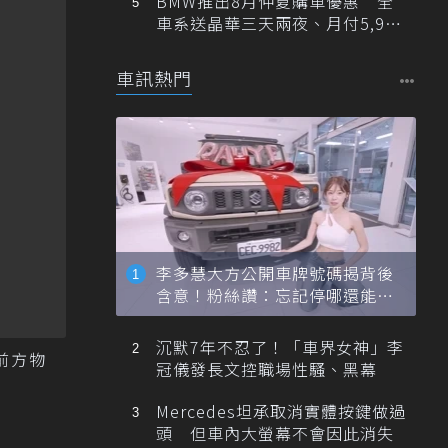
BMW推出8月仲夏購車優惠 全
車系送晶華三天兩夜、月付5,900
元起
車訊熱門
李多慧大方公開車牌號碼揭背後
含意！粉絲讚：忘記停哪還能幫
忙找車
沉默7年不忍了！「車界女神」李
前方物
冠儀發長文控職場性騷、黑幕
Mercedes坦承取消實體按鍵做過
頭 但車內大螢幕不會因此消失