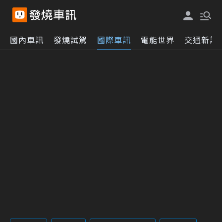
國內車訊
發燒試駕
國際車訊
電能世界
交通新訊