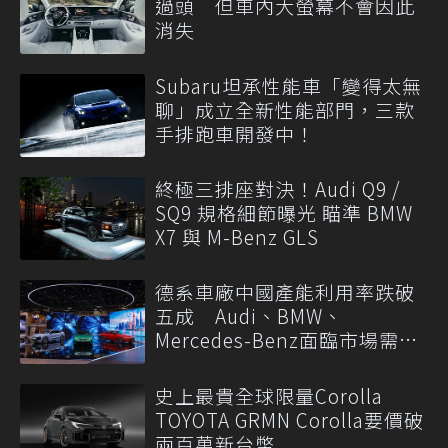
過頭 但車內大螢幕不會因此
消失
Subaru坦承性能車「變得太無
聊」成立全新性能部門，三款
手排跑車開發中！
終極三排座對決！Audi Q9 /
SQ9 規格細節曝光 瞄準 BMW
X7 與 M-Benz GLS
德系車廠中國產能利用率跌破
五成 Audi、BMW、
Mercedes-Benz面臨市場需求
轉變
史上最貴全球限量Corolla
TOYOTA GRMN Corolla要價破
兩百萬新台幣