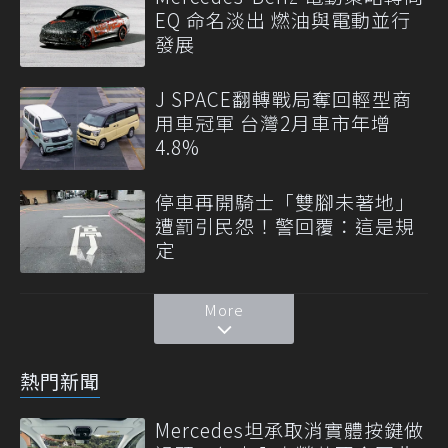
EQ 命名淡出 燃油與電動並行
發展
J SPACE翻轉戰局奪回輕型商
用車冠軍 台灣2月車市年增
4.8%
停車再開騎士「雙腳未著地」
遭罰引民怨！警回覆：這是規
定
More
熱門新聞
Mercedes坦承取消實體按鍵做