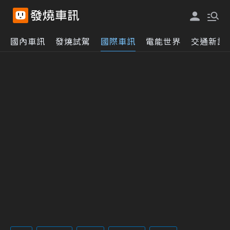
國內車訊
發燒試駕
國際車訊
電能世界
交通新訊