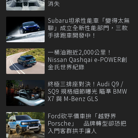
消失
Subaru坦承性能車「變得太無
聊」成立全新性能部門，三款
手排跑車開發中！
一桶油跑近2,000公里！
Nissan Qashqai e-POWER創
金氏世界紀錄
終極三排座對決！Audi Q9 /
SQ9 規格細節曝光 瞄準 BMW
X7 與 M-Benz GLS
Ford砍平價車拚「越野界
Porsche」 品牌轉型卻恐把
入門客群拱手讓人