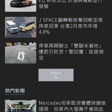
發展
J SPACE翻轉戰局奪回輕型商
用車冠軍 台灣2月車市年增
4.8%
停車再開騎士「雙腳未著地」
遭罰引民怨！警回覆：這是規
定
More
熱門新聞
Mercedes坦承取消實體按鍵做
過頭 但車內大螢幕不會因此