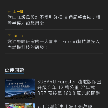
←
上一篇
旗山庇護島設計不當引碰撞 交通局將會勘：轉
彎半徑未設想周全
下一篇
→
燃油層峰玩家的一大喜事！Ferrari將持續投入
內燃機科技的研發！
延伸閱讀
SUBARU Forester 油電版保固
升級 5 年 12 萬公里 27年式
BRZ 預接單 180.8 萬元起開跑
7月台灣新車市場3.86萬輛