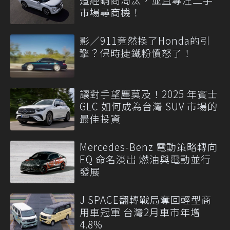
市場尋商機！
影／911竟然換了Honda的引
擎？保時捷鐵粉憤怒了！
讓對手望塵莫及！2025 年賓士
GLC 如何成為台灣 SUV 市場的
最佳投資
Mercedes-Benz 電動策略轉向
EQ 命名淡出 燃油與電動並行
發展
J SPACE翻轉戰局奪回輕型商
用車冠軍 台灣2月車市年增
4.8%