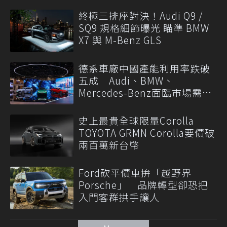
終極三排座對決！Audi Q9 /
SQ9 規格細節曝光 瞄準 BMW
X7 與 M-Benz GLS
德系車廠中國產能利用率跌破
五成 Audi、BMW、
Mercedes-Benz面臨市場需求
轉變
史上最貴全球限量Corolla
TOYOTA GRMN Corolla要價破
兩百萬新台幣
Ford砍平價車拚「越野界
Porsche」 品牌轉型卻恐把
入門客群拱手讓人