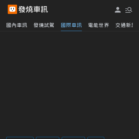
國內車訊
發燒試駕
國際車訊
電能世界
交通新訊