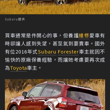
Subaru提供
買車通常是件開心的事，但養護
維修
愛車有
時卻讓人感到失望，甚至氣到要賣車。國外
有位2016年式
Subaru
Forester
車主就因不
愉快的原廠保養經驗，而讓她考慮要再次成
為
Toyota
車主。