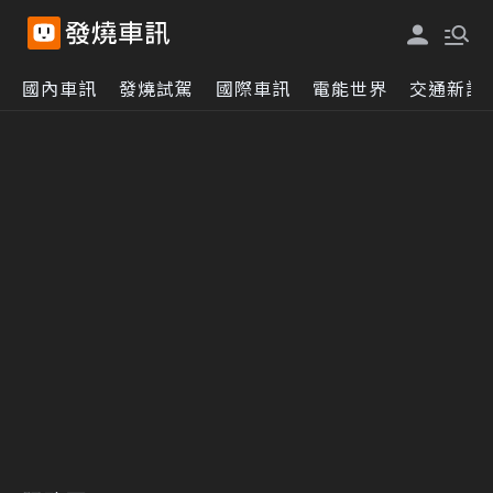
國內車訊
發燒試駕
國際車訊
電能世界
交通新訊