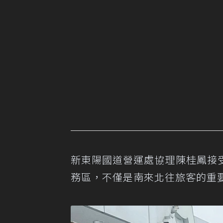
新東陽國道營運處協理陳桂鳳接
務區，不僅是南來北往旅客的重