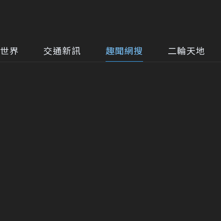
世界
交通新訊
趣聞網搜
二輪天地