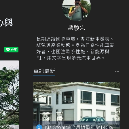
心與
趙駿宏
長期追蹤國際車壇，專注新車發表、
試駕與產業動態。身為日系性能車愛
好者，也關注歐系性能、新能源與
F1，用文字呈現多元汽車世界。
車訊最新
Kia Stonic前7月銷量年增145%