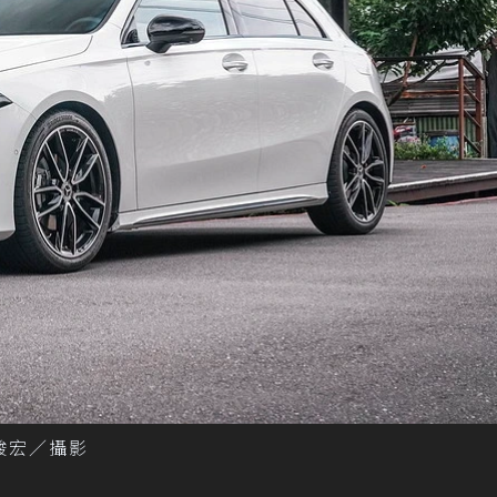
趙駿宏／攝影