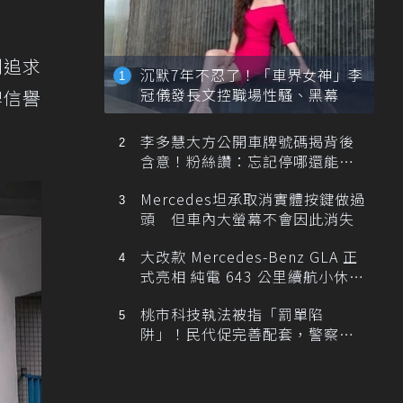
則追求
沉默7年不忍了！「車界女神」李
冠儀發長文控職場性騷、黑幕
牌信譽
李多慧大方公開車牌號碼揭背後
含意！粉絲讚：忘記停哪還能幫
忙找車
Mercedes坦承取消實體按鍵做過
頭 但車內大螢幕不會因此消失
大改款 Mercedes-Benz GLA 正
式亮相 純電 643 公里續航小休
旅！
桃市科技執法被指「罰單陷
阱」！民代促完善配套，警察局
提數據回應