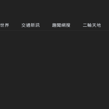
世界
交通新訊
趣聞網搜
二輪天地