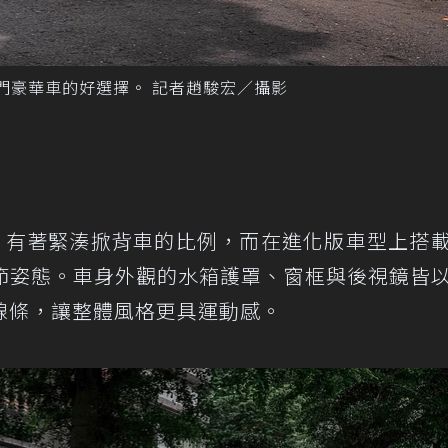
入門豪華車的好選擇。 記者趙駿宏／攝影
0 有著緊湊掀背車的比例，而在進化版車型上搭
節姿態。車身外觀的水箱護罩、窗框與後視鏡皆
線條，讓整體風格更具運動感。