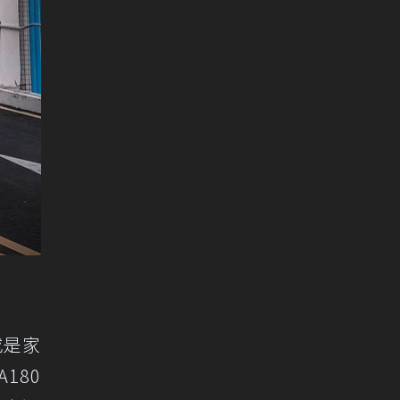
或是家
A180