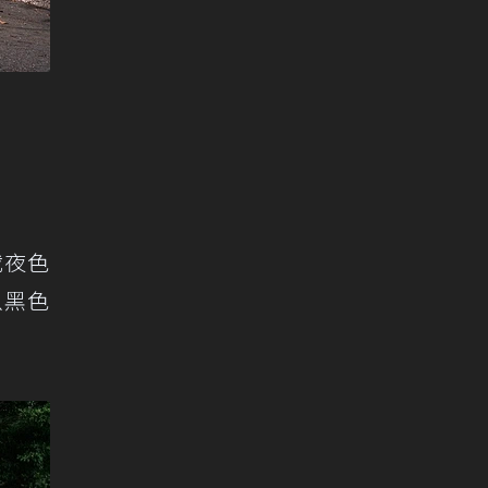
載夜色
以黑色