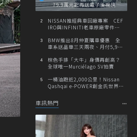
79.9萬元起再送電子後視鏡
NISSAN推經典車回廠專案 CEF
IRO與INFINITI老車原廠零件最
低1折
BMW推出8月仲夏購車優惠 全
車系送晶華三天兩夜、月付5,900
元起
棕色手排「大牛」身價再創高？
全球唯一Murciélago SV拍賣
一桶油跑近2,000公里！Nissan
Qashqai e-POWER創金氏世界紀
錄
車訊熱門