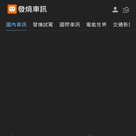
國內車訊
發燒試駕
國際車訊
電能世界
交通新訊