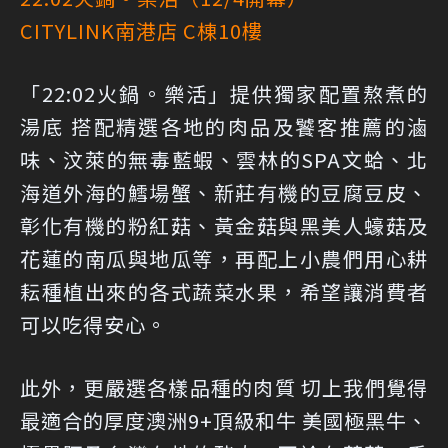
CITYLINK南港店 C棟10樓
「22:02火鍋。樂活」提供獨家配置熬煮的
湯底 搭配精選各地的肉品及饕客推薦的滷
味、汶萊的無毒藍蝦、雲林的SPA文蛤、北
海道外海的鱈場蟹、新莊有機的豆腐豆皮、
彰化有機的粉紅菇、黃金菇與黑美人蠔菇及
花蓮的南瓜與地瓜等，再配上小農們用心耕
耘種植出來的各式蔬菜水果，希望讓消費者
可以吃得安心。
此外，更嚴選各樣品種的肉質 切上我們覺得
最適合的厚度澳洲9+頂級和牛 美國極黑牛、