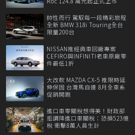
Roc 124.8 萬元起正式上市
帥性而行 駕馭每一段精彩旅程
全新 BMW 318i Touring全台
限量200台
NISSAN推經典車回廠專案
CEFIRO與INFINITI老車原廠零
件最低1折
大改款 MAZDA CX-5 推限時延
伸保固 台灣馬自達 8月全車系
促銷開跑
進口車零關稅想得美！財政部
拒調降進口車關稅：恐損523億
稅 衝擊8萬人員生計