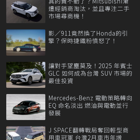
真的賣不動了？Mitsubishi漸
遭經銷商淘汰，並且專注二手
市場尋商機！
影／911竟然換了Honda的引
擎？保時捷鐵粉憤怒了！
讓對手望塵莫及！2025 年賓士
GLC 如何成為台灣 SUV 市場的
最佳投資
Mercedes-Benz 電動策略轉向
EQ 命名淡出 燃油與電動並行
發展
J SPACE翻轉戰局奪回輕型商
用車冠軍 台灣2月車市年增