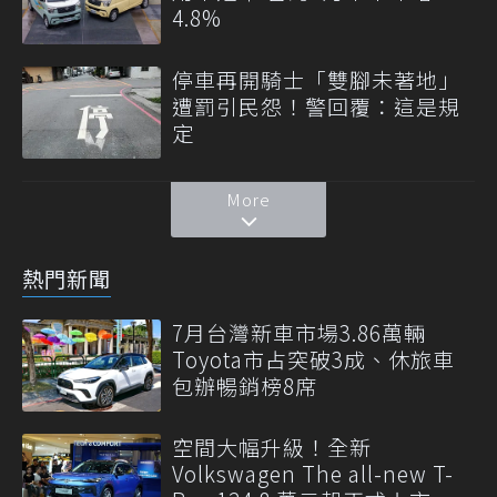
4.8%
停車再開騎士「雙腳未著地」
遭罰引民怨！警回覆：這是規
定
More
熱門新聞
7月台灣新車市場3.86萬輛
Toyota市占突破3成、休旅車
包辦暢銷榜8席
空間大幅升級！全新
Volkswagen The all-new T-