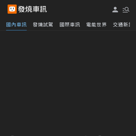
國內車訊
發燒試駕
國際車訊
電能世界
交通新訊