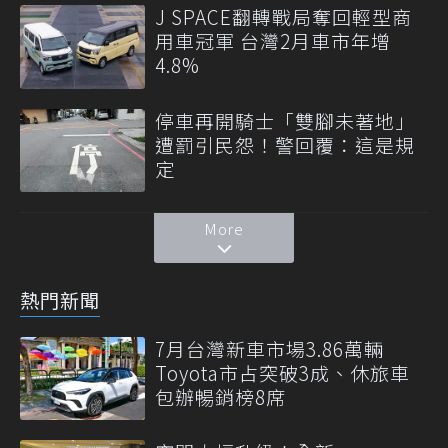
J SPACE翻轉戰局奪回輕型商
用車冠軍 台灣2月車市年增
4.8%
停車再開騎士「雙腳未著地」
遭罰引民怨！警回覆：這是規
定
More
熱門新聞
7月台灣新車市場3.86萬輛
Toyota市占突破3成、休旅車
包辦暢銷榜8席