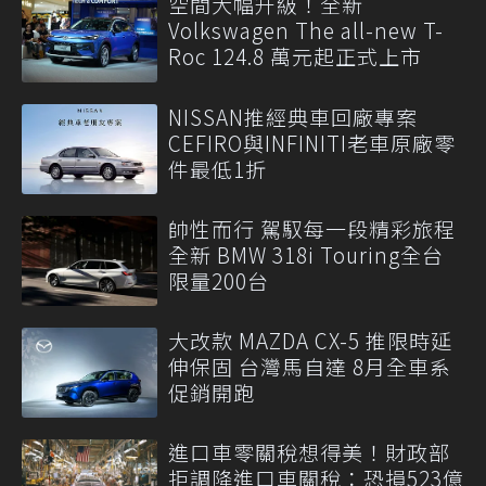
空間大幅升級！全新
Volkswagen The all-new T-
Roc 124.8 萬元起正式上市
NISSAN推經典車回廠專案
CEFIRO與INFINITI老車原廠零
件最低1折
帥性而行 駕馭每一段精彩旅程
全新 BMW 318i Touring全台
限量200台
大改款 MAZDA CX-5 推限時延
伸保固 台灣馬自達 8月全車系
促銷開跑
進口車零關稅想得美！財政部
拒調降進口車關稅：恐損523億