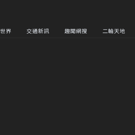
世界
交通新訊
趣聞網搜
二輪天地