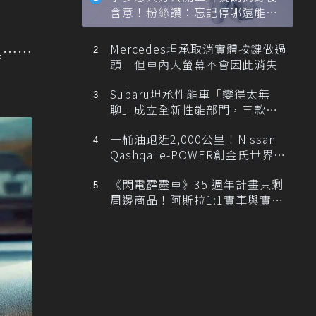
含意！粉絲讚：忘記停哪還能幫
忙找車
Mercedes坦承取消實體按鍵做過
具……
頭 但車內大螢幕不會因此消失
Subaru坦承性能車「變得太無
聊」成立全新性能部門，三款手
排跑車開發中！
一桶油跑近2,000公里！Nissan
Qashqai e-POWER創金氏世界紀
錄
《閃電霹靂車》35 週年計畫只剩
周邊商品！阿斯拉1:1實車與實體
展覽雙雙喊卡