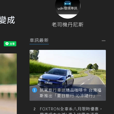
變成
老司機丹尼斯
車訊最新
試駕旅行車送精品咖啡卡 台灣福
斯推出「夏日旅行 沁涼隨行」活
動
FOXTRON全車系八月限時優惠，