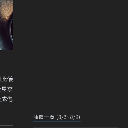
因此儀
些易拿
變成傷
油價一覽 (8/3~8/9)