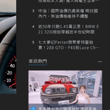
用車成本大減! 進入純電生活享
「零稅金＋零保養」新時代
中油：國際油價仍處高檔 明日國
內汽、柴油價格維持不調整
近50年只跑1.45萬公里！BMW E
21 320i宛如穿越近半世紀時間
七大夢幻Ferrari齊聚蒙特雷拍
賣！288 GTO、F40到Luce Cha
ssis 0一次登場
車訊熱門
李多慧大方公開車牌號碼揭背後