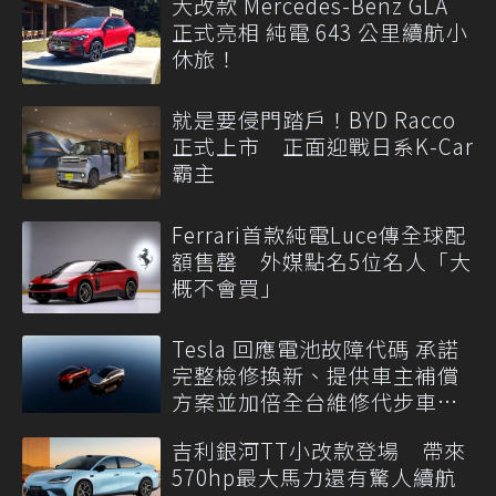
大改款 Mercedes-Benz GLA
正式亮相 純電 643 公里續航小
休旅！
就是要侵門踏戶！BYD Racco
正式上市 正面迎戰日系K-Car
霸主
Ferrari首款純電Luce傳全球配
額售罄 外媒點名5位名人「大
概不會買」
Tesla 回應電池故障代碼 承諾
完整檢修換新、提供車主補償
方案並加倍全台維修代步車數
量
吉利銀河TT小改款登場 帶來
570hp最大馬力還有驚人續航