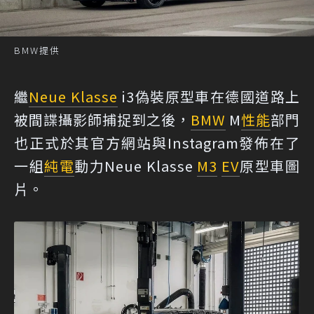
BMW提供
繼
Neue Klasse
i3偽裝原型車在德國道路上
被間諜攝影師捕捉到之後，
BMW
M
性能
部門
也正式於其官方網站與Instagram發佈在了
一組
純電
動力Neue Klasse
M3
EV
原型車圖
片。