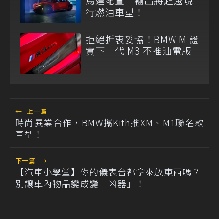
馬達配置 輸出將超越現
行燃油車型！
拒絕折衷妥協！BMW M 證
實下一代 M3 不推油電版
←
上一篇
時尚異業合作，BMW攜Kith推XM、M1聯名款
車型！
下一篇
→
【汽車小學堂】你的儀表台都拿來放東西嗎？
別讓車內物品變成變「凶器」！