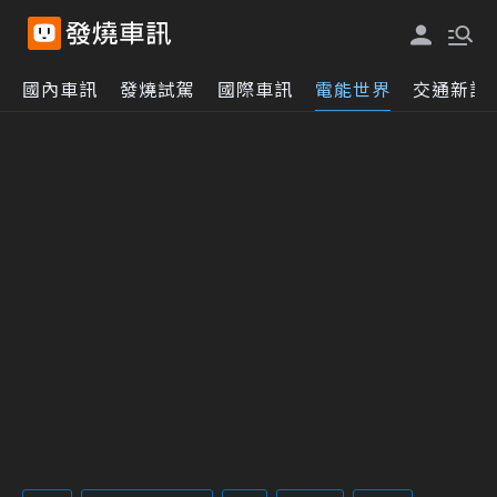
國內車訊
發燒試駕
國際車訊
電能世界
交通新訊