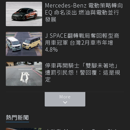
Mercedes-Benz 電動策略轉向
EQ 命名淡出 燃油與電動並行
發展
J SPACE翻轉戰局奪回輕型商
用車冠軍 台灣2月車市年增
4.8%
停車再開騎士「雙腳未著地」
遭罰引民怨！警回覆：這是規
定
More
熱門新聞