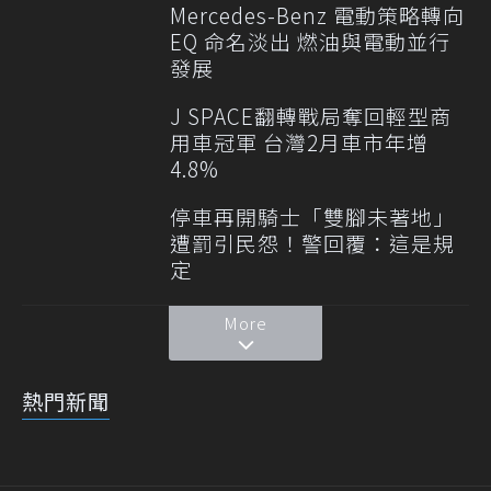
Mercedes-Benz 電動策略轉向
EQ 命名淡出 燃油與電動並行
發展
J SPACE翻轉戰局奪回輕型商
用車冠軍 台灣2月車市年增
4.8%
停車再開騎士「雙腳未著地」
遭罰引民怨！警回覆：這是規
定
More
熱門新聞