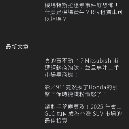
機場特斯拉槍擊事件好恐怖！
什麼是機場黃牛？R牌租賃車可
以搭嗎？
最新文章
真的賣不動了？Mitsubishi漸
遭經銷商淘汰，並且專注二手
市場尋商機！
影／911竟然換了Honda的引
擎？保時捷鐵粉憤怒了！
讓對手望塵莫及！2025 年賓士
GLC 如何成為台灣 SUV 市場的
最佳投資