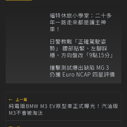
福特休旅小學堂：二十多
年一路走來都是護主神
車！
日警教戰「正確駕駛姿
勢」 腰部貼緊、左腳踩
穩、方向盤改「9點15分」
撞擊測試爆出缺陷 MG 3
仍獲 Euro NCAP 四星評價
←
上一篇
純電版BMW M3 EV原型車正式曝光！汽油版
M3不會被淘汰