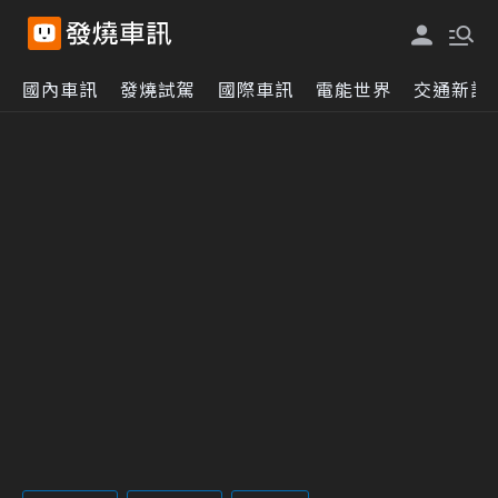
國內車訊
發燒試駕
國際車訊
電能世界
交通新訊