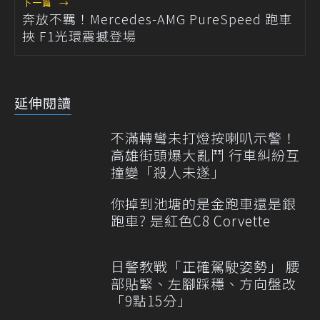
下一篇
→
奔放不羈！Mercedes-AMG PureSpeed 跑車
挾 F1光環震撼登場
延伸閱讀
不滿轉彎未打燈按喇叭示警！
高雄街頭爆大亂鬥 行車糾紛互
撞變「殺人未遂」
你掉到池塘的是金跑車還是銀
跑車? 是紅色C8 Corvette
日警教戰「正確駕駛姿勢」 腰
部貼緊、左腳踩穩、方向盤改
「9點15分」