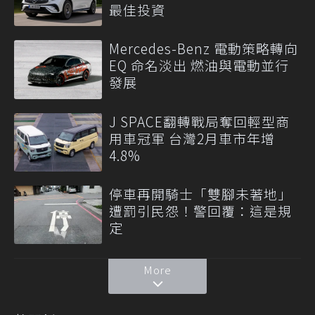
最佳投資
Mercedes-Benz 電動策略轉向
EQ 命名淡出 燃油與電動並行
發展
J SPACE翻轉戰局奪回輕型商
用車冠軍 台灣2月車市年增
4.8%
停車再開騎士「雙腳未著地」
遭罰引民怨！警回覆：這是規
定
More