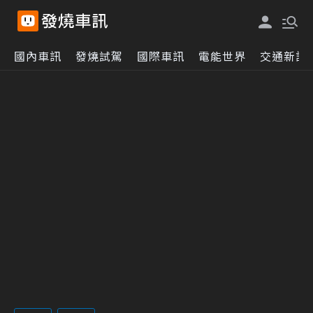
國內車訊
發燒試駕
國際車訊
電能世界
交通新訊