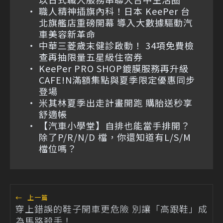
職人精神插旗內科！日本 KeePer 台
北旗艦店重磅開幕 導入大數據驅動汽
車美容新革命
中華三菱歲末健診啟動！ 34項免費檢
查再抽限量五星級住宿券
KeePer PRO SHOP鍍膜服務再升級
CAFE!N滿額集點與夏季限定優惠同步
登場
米其林夏季出走計畫開跑 購胎送秒享
舒適帳
【汽車小學堂】自排也能當手排開？
除了P/R/N/D 檔，你還知道有L/S/M
檔位嗎？
←
上一篇
穿上錯誤的鞋子開車更危險 別讓「高跟鞋」成
為馬路殺手！