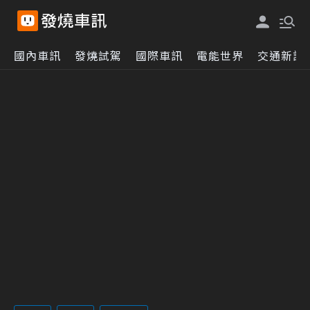
國內車訊
發燒試駕
國際車訊
電能世界
交通新訊