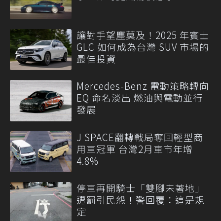
讓對手望塵莫及！2025 年賓士
GLC 如何成為台灣 SUV 市場的
最佳投資
Mercedes-Benz 電動策略轉向
EQ 命名淡出 燃油與電動並行
發展
J SPACE翻轉戰局奪回輕型商
用車冠軍 台灣2月車市年增
4.8%
停車再開騎士「雙腳未著地」
遭罰引民怨！警回覆：這是規
定