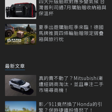
四大升級胎款對應多變氣候 台
灣普利司通7月購胎贈收納箱與
保溫杯
夏季出遊購胎旺季來臨！德國
馬牌推買四條輪胎贈限定摺疊
箱與旅行枕
最新文章
真的賣不動了？Mitsubishi漸
遭經銷商淘汰，並且專注二手
市場尋商機！
影／911竟然換了Honda的引
擎？保時捷鐵粉憤怒了！