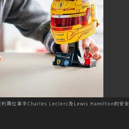
車手Charles Leclerc及Lewis Hamilton的