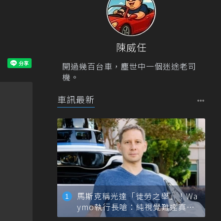
陳威任
開過幾百台車，塵世中一個迷途老司
機。
車訊最新
馬斯克稱光達「徒勞之舉」！Wa
ymo執行長嗆：純視覺難達真正
自動駕駛