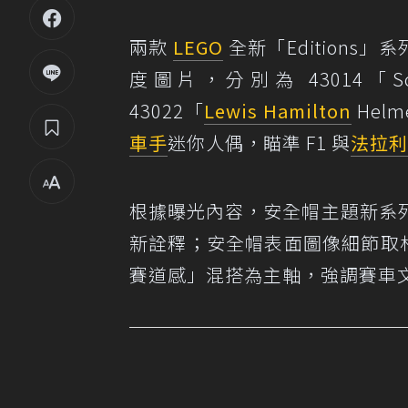
兩款
LEGO
全新「Editions」
度圖片，分別為 43014「Scuder
43022「
Lewis Hamilton
Hel
車手
迷你人偶，瞄準 F1 與
法拉利
根據曝光內容，安全帽主題新系
新詮釋；安全帽表面圖像細節取材
賽道感」混搭為主軸，強調賽車