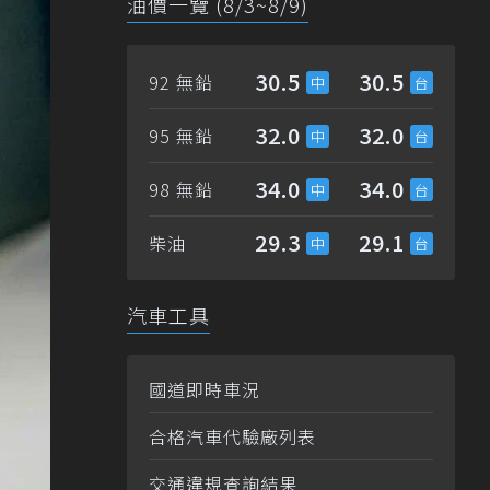
油價一覽 (8/3~8/9)
30.5
30.5
92 無鉛
32.0
32.0
95 無鉛
34.0
34.0
98 無鉛
29.3
29.1
柴油
汽車工具
國道即時車況
合格汽車代驗廠列表
交通違規查詢結果