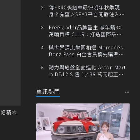
傳EX40後繼車最快明年秋季現
身？有望以SPA3平台開發注入80
0V動力
Freelander品牌重生 喊年銷30
萬輛目標 CJLR：打造國際品牌
半數銷量來自全球！
與世界頂尖樂團相遇 Mercedes-
Benz Pass 白金會員優先購票維
也納愛樂
動力與底盤全面進化 Aston Mart
in DB12 S 售 1,488 萬元起正式
登台
車訊熱門
安全帽積木