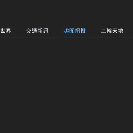
世界
交通新訊
趣聞網搜
二輪天地