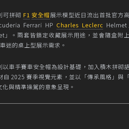
系列可拼砌
F1
安全帽
展示模型近日流出首批官方
ia Ferrari HP
Charles Leclerc
Helme
met」。兩套皆鎖定收藏展示用途，並會隨盒附
車迷的桌上型展示需求。
列以車手賽車安全帽為設計基礎，加入積木拼砌
自 2025 賽季視覺元素，並以「傳承風格」與
文化與精準操駕的意象呈現。