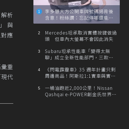
李多慧大方公開車牌號碼揭背後
高解析
含意！粉絲讚：忘記停哪還能幫
忙找車
t」與
Mercedes坦承取消實體按鍵做過
上對應
頭 但車內大螢幕不會因此消失
Subaru坦承性能車「變得太無
聊」成立全新性能部門，三款手
排跑車開發中！
語彙重
《閃電霹靂車》35 週年計畫只剩
周邊商品！阿斯拉1:1實車與實體
「現代
展覽雙雙喊卡
一桶油跑近2,000公里！Nissan
Qashqai e-POWER創金氏世界紀
錄