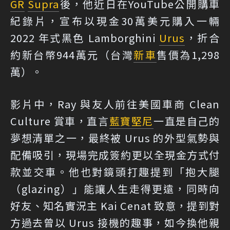
GR
Supra
後，他近日在YouTube公開購車
紀錄片，宣布以現金30萬美元購入一輛
2022 年式黑色 Lamborghini
Urus
，折合
約新台幣944萬元（台灣
新車
售價為1,298
萬）。
影片中，Ray 與友人前往美國車商 Clean
Culture 賞車，直言
藍寶堅尼
一直是自己的
夢想清單之一，最終被 Urus 的外型氣勢與
配備吸引，現場完成簽約更以全現金方式付
款並交車。他也對鏡頭打趣提到「抱大腿
（glazing）」能讓人生走得更遠，同時向
好友、知名實況主 Kai Cenat 致意，提到對
方過去曾以 Urus 接機的趣事，如今換他親