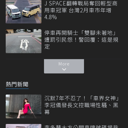
J SPACE翻轉戰局奪回輕型商
用車冠軍 台灣2月車市年增
4.8%
停車再開騎士「雙腳未著地」
遭罰引民怨！警回覆：這是規
定
More
熱門新聞
沉默7年不忍了！「車界女神」
李冠儀發長文控職場性騷、黑
幕
李多慧大方公開車牌號碼揭背