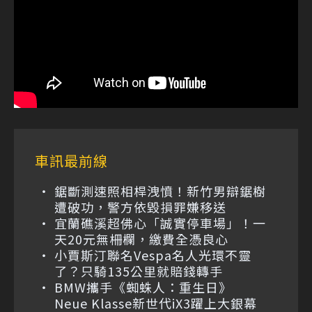
車訊最前線
鋸斷測速照相桿洩憤！新竹男辯鋸樹
遭破功，警方依毀損罪嫌移送
宜蘭礁溪超佛心「誠實停車場」！一
天20元無柵欄，繳費全憑良心
小賈斯汀聯名Vespa名人光環不靈
了？只騎135公里就賠錢轉手
BMW攜手《蜘蛛人：重生日》
Neue Klasse新世代iX3躍上大銀幕