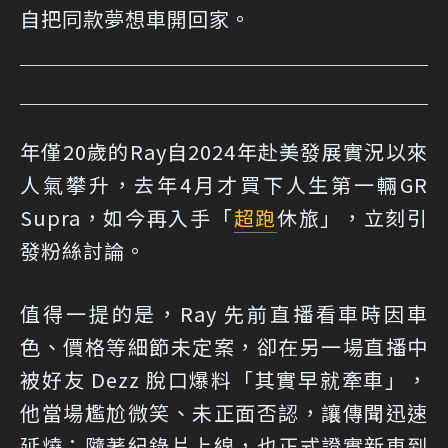
自把同款夢想車開回家。
年僅20歲的Ray自2024年赴美發展實況以來
人氣攀升，去年4月才買下人生第一輛GR
Supra，如今再入手「
超跑
休旅」，立刻引
發粉絲討論。
值得一提的是，Ray 先前直播看車時因車
色、價格等細節未定案，卻在另一場直播中
被好友 Dezz 脫口爆料「其實早就牽車」，
他當場尷尬微笑、未正面否認，讓傳聞迅速
延燒；隨著紀錄片上線，也正式證實新車到