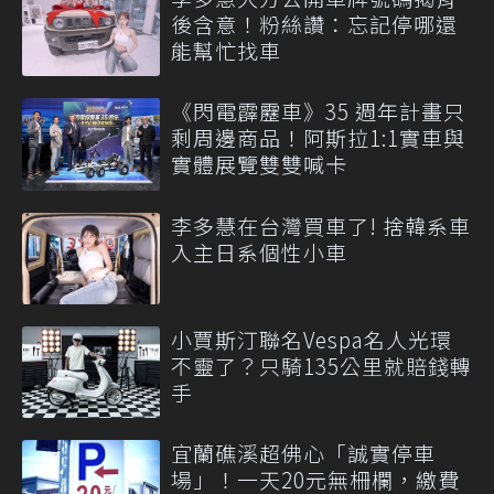
後含意！粉絲讚：忘記停哪還
能幫忙找車
《閃電霹靂車》35 週年計畫只
剩周邊商品！阿斯拉1:1實車與
實體展覽雙雙喊卡
李多慧在台灣買車了! 捨韓系車
入主日系個性小車
小賈斯汀聯名Vespa名人光環
不靈了？只騎135公里就賠錢轉
手
宜蘭礁溪超佛心「誠實停車
場」！一天20元無柵欄，繳費