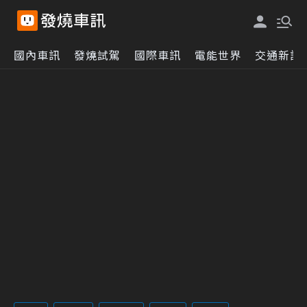
國內車訊
發燒試駕
國際車訊
電能世界
交通新訊