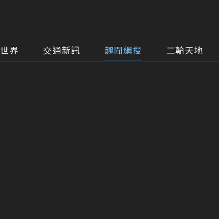
世界
交通新訊
趣聞網搜
二輪天地