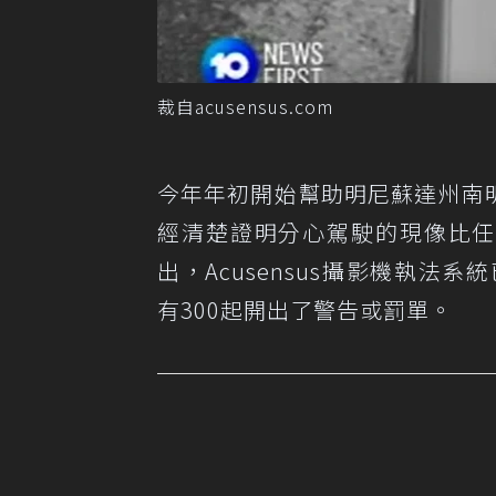
裁自acusensus.com
今年年初開始幫助明尼蘇達州南
經清楚證明分心駕駛的現像比
出，Acusensus攝影機執法系
有300起開出了警告或罰單。