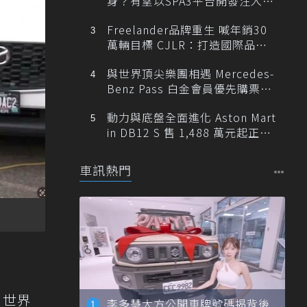
身？有望以SPA3平台開發注入80
0V動力
Freelander品牌重生 喊年銷30
萬輛目標 CJLR：打造國際品牌
半數銷量來自全球！
與世界頂尖樂團相遇 Mercedes-
Benz Pass 白金會員優先購票維
也納愛樂
動力與底盤全面進化 Aston Mart
in DB12 S 售 1,488 萬元起正式
登台
車訊熱門
，世界
李多慧大方公開車牌號碼揭背後