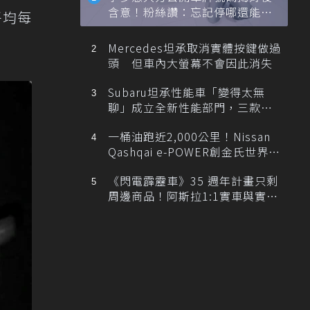
含意！粉絲讚：忘記停哪還能幫
平均每
忙找車
Mercedes坦承取消實體按鍵做過
頭 但車內大螢幕不會因此消失
Subaru坦承性能車「變得太無
聊」成立全新性能部門，三款手
排跑車開發中！
一桶油跑近2,000公里！Nissan
Qashqai e-POWER創金氏世界紀
錄
《閃電霹靂車》35 週年計畫只剩
周邊商品！阿斯拉1:1實車與實體
展覽雙雙喊卡