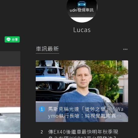
Lucas
車訊最新
馬斯克稱光達「徒勞之舉」！Wa
ymo執行長嗆：純視覺難達真正
自動駕駛
傳EX40後繼車最快明年秋季現