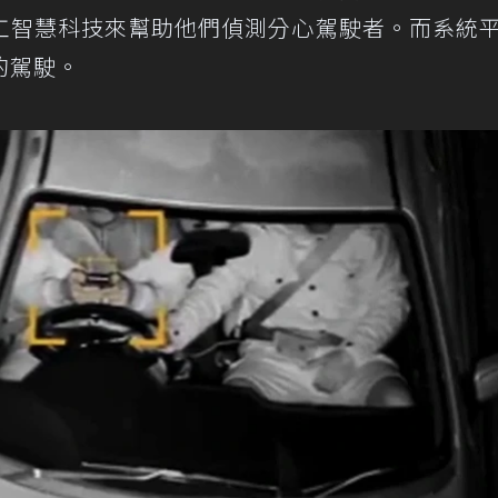
工智慧科技來幫助他們偵測分心駕駛者。而系統
的駕駛。