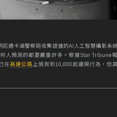
明尼通卡湖警察局收集證據的AI人工智慧攝影系
任何人預測的都要嚴重許多。根據
Star Tribune
統已在
高速公路
上偵測到10,000起違規行為，但