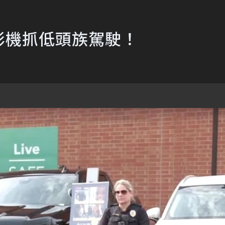
影機抓低頭族駕駛！