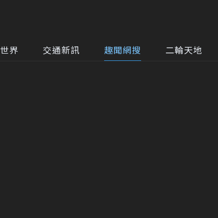
世界
交通新訊
趣聞網搜
二輪天地