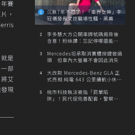
今年賽
沉默7年不忍了！「車界女神」李
短片，
冠儀發長文控職場性騷、黑幕
ris
李多慧大方公開車牌號碼揭背後
含意！粉絲讚：忘記停哪還能幫
忙找車
Mercedes坦承取消實體按鍵做過
》就是
頭 但車內大螢幕不會因此消失
是一部
大改款 Mercedes-Benz GLA 正
，將艾
式亮相 純電 643 公里續航小休
旅！
難發現
桃市科技執法被指「罰單陷
阱」！民代促完善配套，警察局
提數據回應