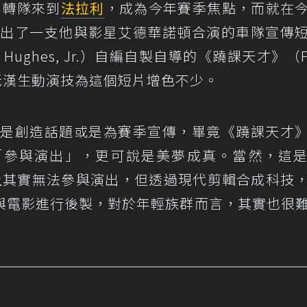
年轉隊來到
法拉利
，成為今年賽季焦點，而就在
on釋出了一支他與影星艾德華諾頓合演的車隊宣傳
ughes, Jr.）自編自製自導的《蹺課天才》（Fer
行改編，老漢生動演技為這個短片增色不少。
能不只是創造話題或是為賽季宣傳，畢竟《蹺課天才
「參與演出」，更可說是美夢成真。當然，這
n理論上其實無法參與演出，但透過現代剪輯合成科技
與電影進行後製，對於年輕族群而言，其實也很