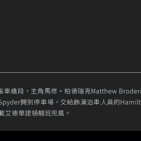
段，主角馬修·柏德瑞克Matthew Broderi
nia Spyder開到停車場，交給飾演泊車人員的Hamil
載艾德華諾頓翹班兜風。