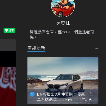
陳威任
開過幾百台車，塵世中一個迷途老司
機。
車訊最新
BMW推出8月仲夏購車優惠 全
車系送晶華三天兩夜、月付5,900
元起