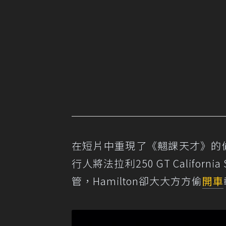
在短片中重現了《翹課天才》的偷車橋
行人將法拉利250 GT Califor
管，Hamilton卻大大方方偷
開車