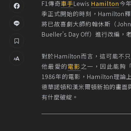
F1傳奇
車手
Lewis
Hamilton
今
季正式開始的時刻，Hamilt
將已故喜劇大師約翰休斯（John H
Bueller's Day Off）進
對於Hamilton而言，這可
他最愛的
電影
之一，因此能夠
1986年的電影，Hamilto
德華諾頓和漢米爾頓新拍的畫面
有什麼破綻。