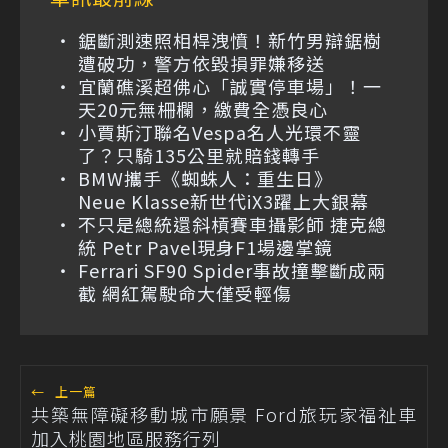
鋸斷測速照相桿洩憤！新竹男辯鋸樹
遭破功，警方依毀損罪嫌移送
宜蘭礁溪超佛心「誠實停車場」！一
天20元無柵欄，繳費全憑良心
小賈斯汀聯名Vespa名人光環不靈
了？只騎135公里就賠錢轉手
BMW攜手《蜘蛛人：重生日》
Neue Klasse新世代iX3躍上大銀幕
不只是總統還斜槓賽車攝影師 捷克總
統 Petr Pavel現身F1場邊掌鏡
Ferrari SF90 Spider事故撞擊斷成兩
截 網紅駕駛命大僅受輕傷
←
上一篇
共築無障礙移動城市願景 Ford旅玩家福祉車
加入桃園地區服務行列