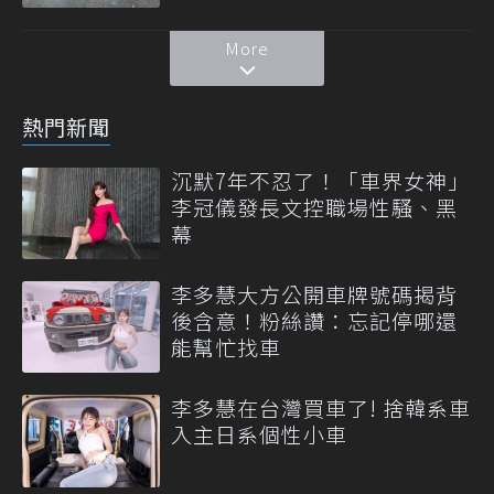
More
熱門新聞
沉默7年不忍了！「車界女神」
李冠儀發長文控職場性騷、黑
幕
李多慧大方公開車牌號碼揭背
後含意！粉絲讚：忘記停哪還
能幫忙找車
李多慧在台灣買車了! 捨韓系車
入主日系個性小車