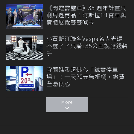
《閃電霹靂車》35 週年計畫只
剩周邊商品！阿斯拉1:1實車與
實體展覽雙雙喊卡
小賈斯汀聯名Vespa名人光環
不靈了？只騎135公里就賠錢轉
手
宜蘭礁溪超佛心「誠實停車
場」！一天20元無柵欄，繳費
全憑良心
More