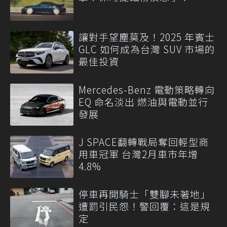
讓對手望塵莫及！2025 年賓士
GLC 如何成為台灣 SUV 市場的
最佳投資
Mercedes-Benz 電動策略轉向
EQ 命名淡出 燃油與電動並行
發展
J SPACE翻轉戰局奪回輕型商
用車冠軍 台灣2月車市年增
4.8%
停車再開騎士「雙腳未著地」
遭罰引民怨！警回覆：這是規
定