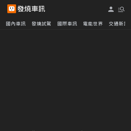
國內車訊
發燒試駕
國際車訊
電能世界
交通新訊