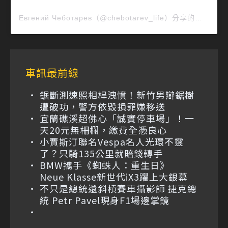
Евгений Чеботарев（@chebotarev_life）分享的貼文
車訊最前線
鋸斷測速照相桿洩憤！新竹男辯鋸樹
遭破功，警方依毀損罪嫌移送
宜蘭礁溪超佛心「誠實停車場」！一
天20元無柵欄，繳費全憑良心
小賈斯汀聯名Vespa名人光環不靈
了？只騎135公里就賠錢轉手
BMW攜手《蜘蛛人：重生日》
Neue Klasse新世代iX3躍上大銀幕
不只是總統還斜槓賽車攝影師 捷克總
統 Petr Pavel現身F1場邊掌鏡