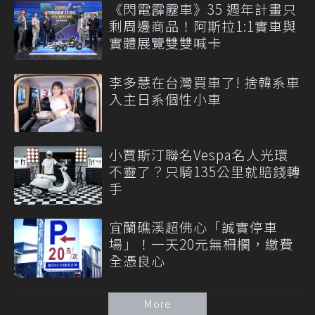
《閃電霹靂車》35 週年計畫只
剩周邊商品！阿斯拉1:1實車與
實體展覽雙雙喊卡
李多慧在台灣買車了! 捨韓系車
入主日系個性小車
小賈斯汀聯名Vespa名人光環
不靈了？只騎135公里就賠錢轉
手
宜蘭礁溪超佛心「誠實停車
場」！一天20元無柵欄，繳費
全憑良心
More