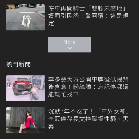
停車再開騎士「雙腳未著地」
遭罰引民怨！警回覆：這是規
定
More
熱門新聞
李多慧大方公開車牌號碼揭背
後含意！粉絲讚：忘記停哪還
能幫忙找車
沉默7年不忍了！「車界女神」
李冠儀發長文控職場性騷、黑
幕