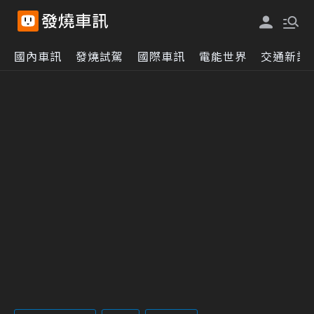
國內車訊
發燒試駕
國際車訊
電能世界
交通新訊