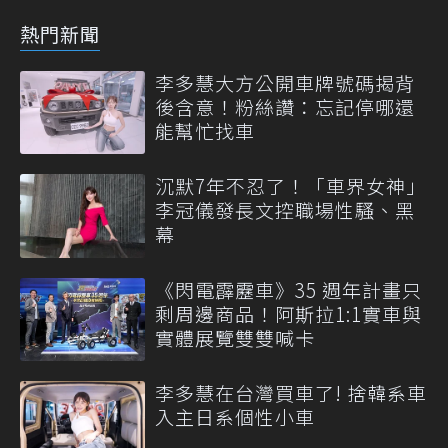
熱門新聞
李多慧大方公開車牌號碼揭背
後含意！粉絲讚：忘記停哪還
能幫忙找車
沉默7年不忍了！「車界女神」
李冠儀發長文控職場性騷、黑
幕
《閃電霹靂車》35 週年計畫只
剩周邊商品！阿斯拉1:1實車與
實體展覽雙雙喊卡
李多慧在台灣買車了! 捨韓系車
入主日系個性小車