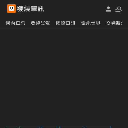
國內車訊
發燒試駕
國際車訊
電能世界
交通新訊