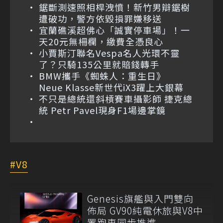
鋸斷測速照相桿洩憤！新竹男辯鋸樹
遭破功，警方依毀損罪嫌移送
宜蘭礁溪超佛心「誠實停車場」！一
天20元無柵欄，繳費全憑良心
小賈斯汀聯名Vespa名人光環不靈
了？只騎135公里就賠錢轉手
BMW攜手《蜘蛛人：重生日》
Neue Klasse新世代iX3躍上大銀幕
不只是總統還斜槓賽車攝影師 捷克總
統 Petr Pavel現身F1場邊掌鏡
V8
Genesis旗艦與入門雙向
佈局 GV90純電休旅與V8中
置跑車同步推進