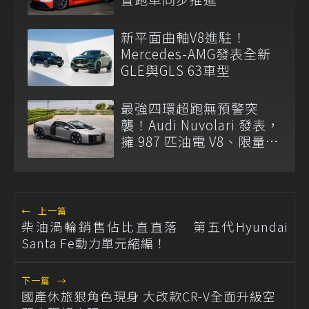
新平面曲軸V8進駐！
Mercedes-AMG發表全新
GLE與GLS 63車型
最強四環超跑無預警突
襲！Audi Nuvolari 發表，
擁 987 匹油電 V8、限量
499 台！
←
上一篇
柴油渦輪銷售佔比直直落 第五代Hyundai
Santa Fe動力單元縮編！
下一篇
→
國產休旅狠角色現身 大改款CR-V全面升級空