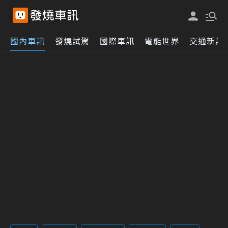
國內車訊
發燒試駕
國際車訊
電能世界
交通新訊