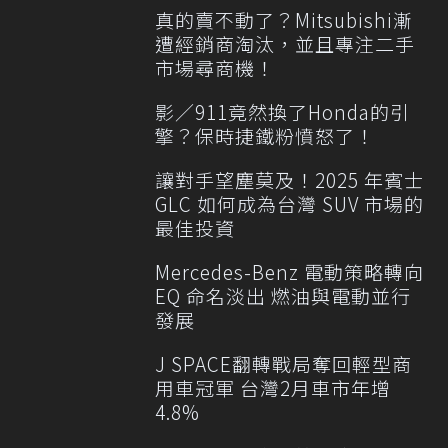
真的賣不動了？Mitsubishi漸
遭經銷商淘汰，並且專注二手
市場尋商機！
影／911竟然換了Honda的引
擎？保時捷鐵粉憤怒了！
讓對手望塵莫及！2025 年賓士
GLC 如何成為台灣 SUV 市場的
最佳投資
Mercedes-Benz 電動策略轉向
EQ 命名淡出 燃油與電動並行
發展
J SPACE翻轉戰局奪回輕型商
用車冠軍 台灣2月車市年增
4.8%