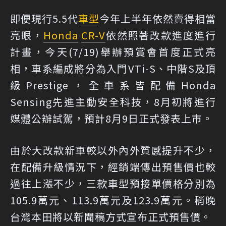
即便現行5.5代
車型
今年上半年依然賣得相當
亮眼，
Honda
CR-V
依然照著改款進度進行
計畫，今天(7/19)舉辦預賞會首度正式亮
相，車系編成將分為入門VTi-S、中階S及頂
級Prestige，全車系皆配備Honda
Sensing先進主動安全科技，8月初將進行
媒體公辦試駕，預計8月9日正式發表上市。
由於大改款新車較以外內外質感提升不少，
在配備升級情況下，經銷端傳出預售價也較
過往上漲不少，三款車型預接單價格分別為
105.9萬元、113.9萬元及123.9萬元。稍晚
台灣本田將以新聞稿方式宣布正式預售價。