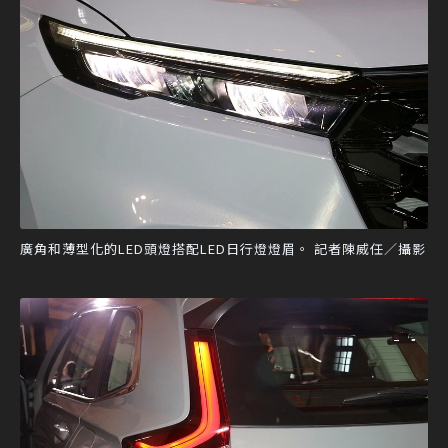
廣角和薄型化的LED頭燈搭配LED日行燈燈眉。 記者陳威任／攝影