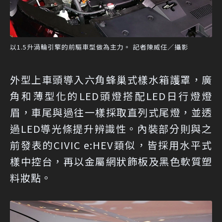
以1.5升渦輪引擎的前驅車型做為主力。 記者陳威任／攝影
外型上車頭導入六角蜂巢式樣水箱護罩，廣
角和薄型化的LED頭燈搭配LED日行燈燈
眉，車尾與過往一樣採取直列式尾燈，並透
過LED導光條提升辨識性。內裝部分則與之
前發表的CIVIC e:HEV類似，皆採用水平式
樣中控台，再以金屬網狀飾板及黑色軟質塑
料妝點。