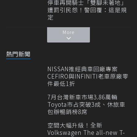
停車再開騎士「雙腳未著地」
遭罰引民怨！警回覆：這是規
定
More
熱門新聞
NISSAN推經典車回廠專案
CEFIRO與INFINITI老車原廠零
件最低1折
7月台灣新車市場3.86萬輛
Toyota市占突破3成、休旅車
包辦暢銷榜8席
空間大幅升級！全新
Volkswagen The all-new T-