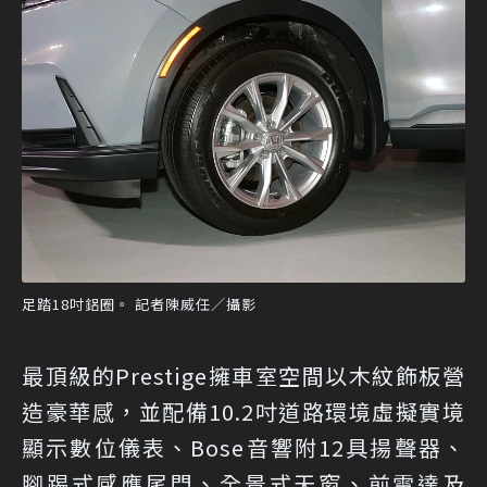
足踏18吋鋁圈。 記者陳威任／攝影
最頂級的Prestige擁車室空間以木紋飾板營
造豪華感，並配備10.2吋道路環境虛擬實境
顯示數位儀表、Bose音響附12具揚聲器、
腳踢式感應尾門、全景式天窗、前雷達及