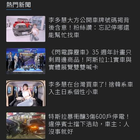
熱門新聞
李多慧大方公開車牌號碼揭背
後含意！粉絲讚：忘記停哪還
能幫忙找車
《閃電霹靂車》35 週年計畫只
剩周邊商品！阿斯拉1:1實車與
實體展覽雙雙喊卡
李多慧在台灣買車了! 捨韓系車
入主日系個性小車
特斯拉暴衝釀3傷600戶停電！
違停賓士擋下浩劫，車主：人
沒事就好