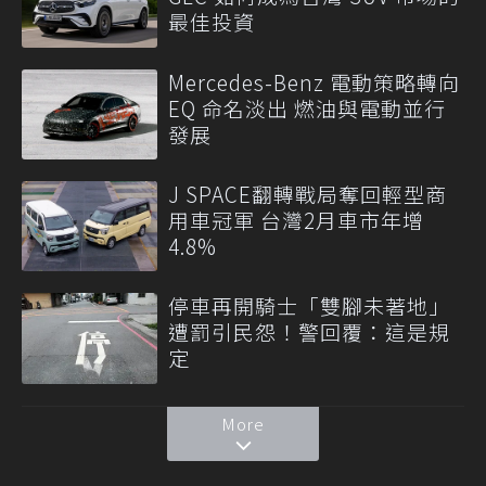
最佳投資
Mercedes-Benz 電動策略轉向
EQ 命名淡出 燃油與電動並行
發展
J SPACE翻轉戰局奪回輕型商
用車冠軍 台灣2月車市年增
4.8%
停車再開騎士「雙腳未著地」
遭罰引民怨！警回覆：這是規
定
More