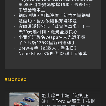
里 原廠引擎變速箱撐16年、最後1公
里留給新車主
鋸斷測速照相桿洩憤！新竹男辯鋸樹
遭破功，警方依毀損罪嫌移送
宜蘭礁溪超佛心「誠實停車場」！一
天20元無柵欄，繳費全憑良心
小賈斯汀聯名Vespa名人光環不靈
了？只騎135公里就賠錢轉手
BMW攜手《蜘蛛人：重生日》
Neue Klasse新世代iX3躍上大銀幕
Mondeo
退出房車市場「絕對正
確」？Ford 高層重申權衡