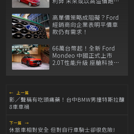
利弊 未來或以高溢價跑房
重返級距！
高單價策略成阻礙？Ford
經銷商向企業表明平價車
款仍有需求！
66萬台幣起！全新 Ford
Mondeo 中國正式上市
2.0T性能升級 座艙科技更
新
←
上一篇
影／聲稱有吃頭痛藥！台中BMW男撞特斯拉釀
8車車禍
下一篇
→
休旅車相對安全 但對自行車騎士卻很危險!