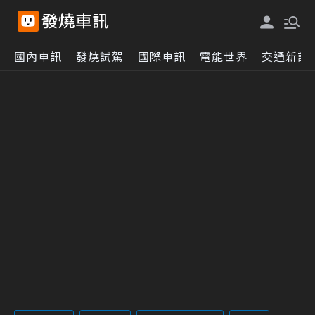
國內車訊
發燒試駕
國際車訊
電能世界
交通新訊