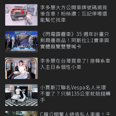
李多慧大方公開車牌號碼揭背
後含意！粉絲讚：忘記停哪還
能幫忙找車
《閃電霹靂車》35 週年計畫只
剩周邊商品！阿斯拉1:1實車與
實體展覽雙雙喊卡
李多慧在台灣買車了! 捨韓系車
入主日系個性小車
小賈斯汀聯名Vespa名人光環
不靈了？只騎135公里就賠錢轉
手
C羅公開驚人總值私人車庫！千