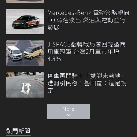
Mercedes-Benz 電動策略轉向
EQ 命名淡出 燃油與電動並行
發展
J SPACE翻轉戰局奪回輕型商
用車冠軍 台灣2月車市年增
4.8%
停車再開騎士「雙腳未著地」
遭罰引民怨！警回覆：這是規
定
More
熱門新聞