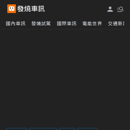
國內車訊
發燒試駕
國際車訊
電能世界
交通新訊