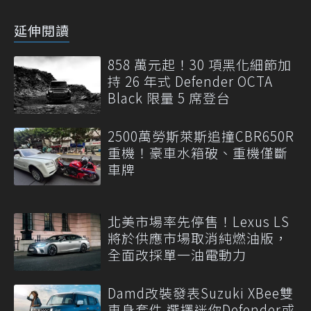
延伸閱讀
858 萬元起！30 項黑化細節加
持 26 年式 Defender OCTA
Black 限量 5 席登台
2500萬勞斯萊斯追撞CBR650R
重機！豪車水箱破、重機僅斷
車牌
北美市場率先停售！Lexus LS
將於供應市場取消純燃油版，
全面改採單一油電動力
Damd改裝發表Suzuki XBee雙
車身套件 選擇迷你Defender或