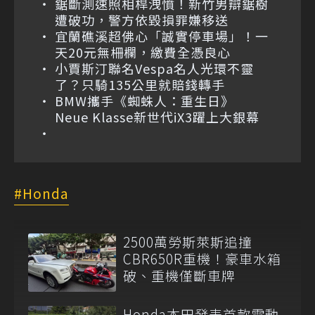
鋸斷測速照相桿洩憤！新竹男辯鋸樹
遭破功，警方依毀損罪嫌移送
宜蘭礁溪超佛心「誠實停車場」！一
天20元無柵欄，繳費全憑良心
小賈斯汀聯名Vespa名人光環不靈
了？只騎135公里就賠錢轉手
BMW攜手《蜘蛛人：重生日》
Neue Klasse新世代iX3躍上大銀幕
Honda
2500萬勞斯萊斯追撞
CBR650R重機！豪車水箱
破、重機僅斷車牌
Honda本田發表首款電動