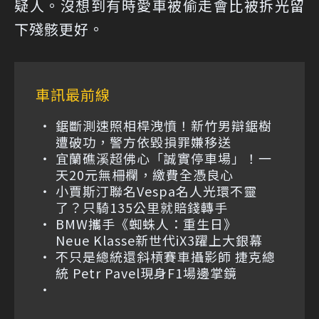
疑人。沒想到有時愛車被偷走會比被拆光留
下殘骸更好。
車訊最前線
鋸斷測速照相桿洩憤！新竹男辯鋸樹
遭破功，警方依毀損罪嫌移送
宜蘭礁溪超佛心「誠實停車場」！一
天20元無柵欄，繳費全憑良心
小賈斯汀聯名Vespa名人光環不靈
了？只騎135公里就賠錢轉手
BMW攜手《蜘蛛人：重生日》
Neue Klasse新世代iX3躍上大銀幕
不只是總統還斜槓賽車攝影師 捷克總
統 Petr Pavel現身F1場邊掌鏡