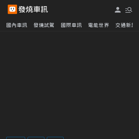
國內車訊
發燒試駕
國際車訊
電能世界
交通新訊