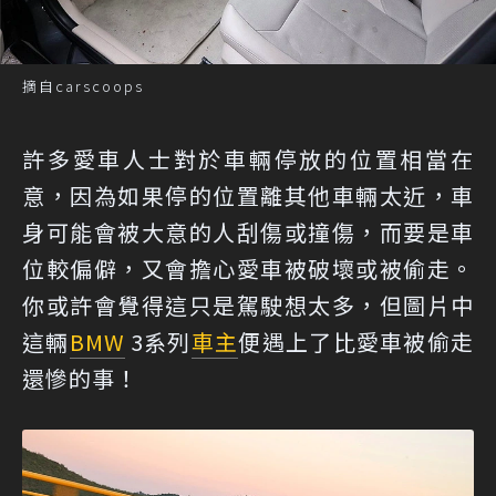
摘自carscoops
許多愛車人士對於車輛停放的位置相當在
意，因為如果停的位置離其他車輛太近，車
身可能會被大意的人刮傷或撞傷，而要是車
位較偏僻，又會擔心愛車被破壞或被偷走。
你或許會覺得這只是駕駛想太多，但圖片中
這輛
BMW
3系列
車主
便遇上了比愛車被偷走
還慘的事！