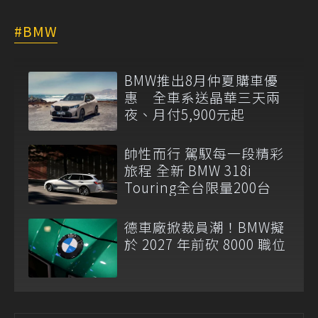
BMW
BMW推出8月仲夏購車優
惠 全車系送晶華三天兩
夜、月付5,900元起
帥性而行 駕馭每一段精彩
旅程 全新 BMW 318i
Touring全台限量200台
德車廠掀裁員潮！BMW擬
於 2027 年前砍 8000 職位