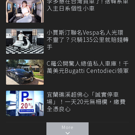
李多慧在台灣買車了! 捨韓系車
入主日系個性小車
小賈斯汀聯名Vespa名人光環
不靈了？只騎135公里就賠錢轉
手
C羅公開驚人總值私人車庫！千
萬美元Bugatti Centodieci領軍
宜蘭礁溪超佛心「誠實停車
場」！一天20元無柵欄，繳費
全憑良心
More