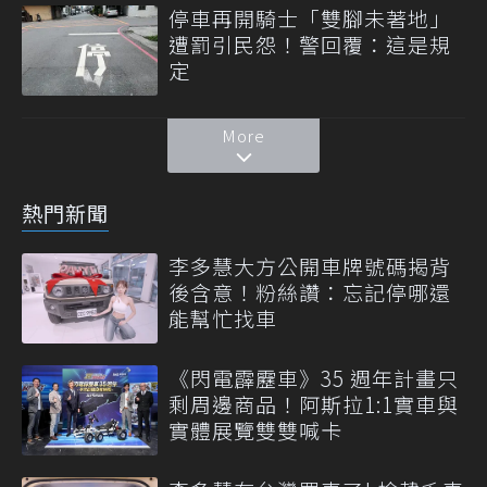
停車再開騎士「雙腳未著地」
遭罰引民怨！警回覆：這是規
定
More
熱門新聞
李多慧大方公開車牌號碼揭背
後含意！粉絲讚：忘記停哪還
能幫忙找車
《閃電霹靂車》35 週年計畫只
剩周邊商品！阿斯拉1:1實車與
實體展覽雙雙喊卡