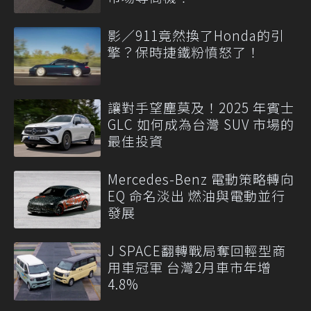
影／911竟然換了Honda的引
擎？保時捷鐵粉憤怒了！
讓對手望塵莫及！2025 年賓士
GLC 如何成為台灣 SUV 市場的
最佳投資
Mercedes-Benz 電動策略轉向
EQ 命名淡出 燃油與電動並行
發展
J SPACE翻轉戰局奪回輕型商
用車冠軍 台灣2月車市年增
4.8%