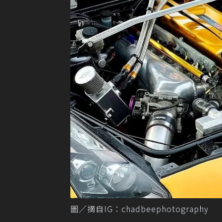
圖／摘自IG：chadbeephotography