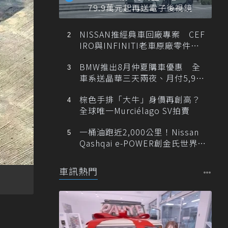
79.9萬元起再送電子後視鏡
NISSAN推經典車回廠專案 CEF
IRO與INFINITI老車原廠零件最
低1折
BMW推出8月仲夏購車優惠 全
車系送晶華三天兩夜、月付5,900
元起
棕色手排「大牛」身價再創高？
全球唯一Murciélago SV拍賣
一桶油跑近2,000公里！Nissan
Qashqai e-POWER創金氏世界紀
錄
車訊熱門