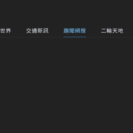
世界
交通新訊
趣聞網搜
二輪天地