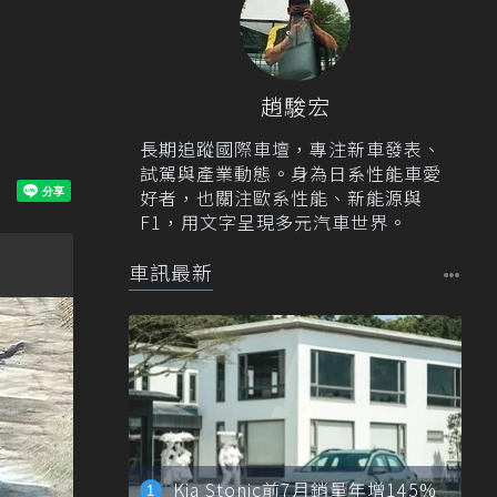
趙駿宏
長期追蹤國際車壇，專注新車發表、
試駕與產業動態。身為日系性能車愛
好者，也關注歐系性能、新能源與
F1，用文字呈現多元汽車世界。
車訊最新
Kia Stonic前7月銷量年增145%