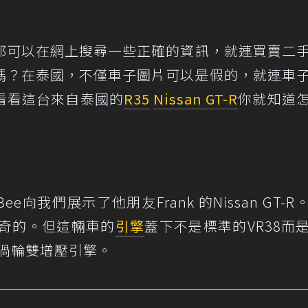
都可以在網上搜尋一些正確的資訊，就連買賣二
嗎？在泰國，不僅車子圖片可以是假的，就連車
看看這台來自泰國的
R35
Nissan GT-R
你就知道
d Bee向我們展示了他朋友Frank 的Nissan GT-
麼稀奇的。但這輛車的
引擎
蓋下不是標準的VR38而
列六缸渦輪雙增壓引擎。