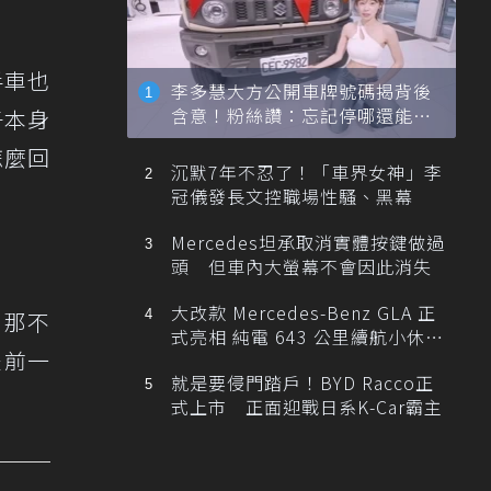
手車也
李多慧大方公開車牌號碼揭背後
含意！粉絲讚：忘記停哪還能幫
子本身
忙找車
怎麼回
沉默7年不忍了！「車界女神」李
冠儀發長文控職場性騷、黑幕
Mercedes坦承取消實體按鍵做過
頭 但車內大螢幕不會因此消失
大改款 Mercedes-Benz GLA 正
R。那不
式亮相 純電 643 公里續航小休
是前一
旅！
就是要侵門踏戶！BYD Racco正
式上市 正面迎戰日系K-Car霸主