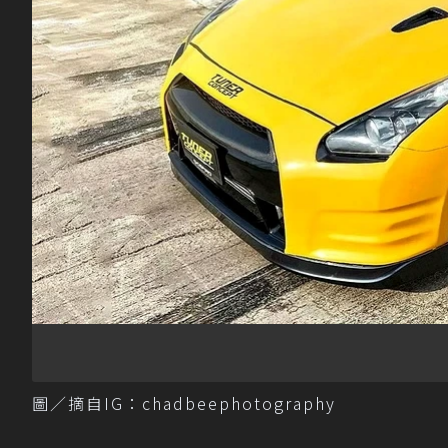
圖／摘自IG：chadbeephotography