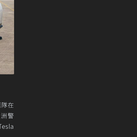
邏隊在
，澳洲警
sla