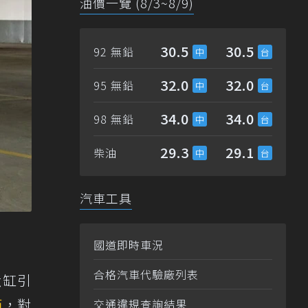
油價一覽 (8/3~8/9)
30.5
30.5
92 無鉛
32.0
32.0
95 無鉛
34.0
34.0
98 無鉛
29.3
29.1
柴油
汽車工具
國道即時車況
合格汽車代驗廠列表
六缸引
箱
，對
交通違規查詢結果