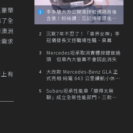
至豪華
李多慧大方公開車牌號碼揭背後
含意！粉絲讚：忘記停哪還能幫
購了全
忙找車
期澳洲
沉默7年不忍了！「車界女神」李
冠儀發長文控職場性騷、黑幕
估需求
Mercedes坦承取消實體按鍵做過
頭 但車內大螢幕不會因此消失
大改款 Mercedes-Benz GLA 正
蓋上有
式亮相 純電 643 公里續航小休
旅！
Subaru坦承性能車「變得太無
聊」成立全新性能部門，三款手
排跑車開發中！