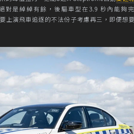
對是綽綽有餘，後驅車型在3.9 秒內能夠完
讓想要上演飛車追逐的不法份子考慮再三，即便想