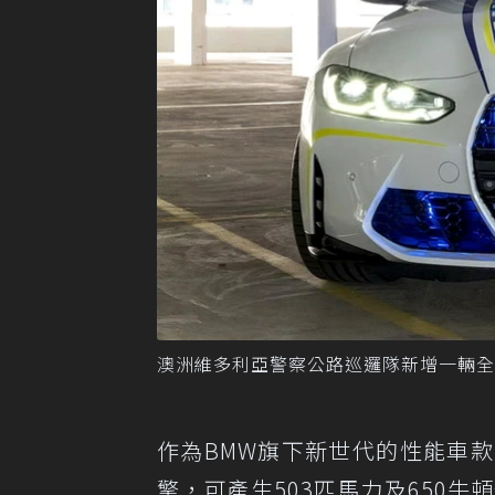
澳洲維多利亞警察公路巡邏隊新增一輛全新的BMW 
作為BMW旗下新世代的性能車款，BM
擎，可產生503匹馬力及650牛頓米