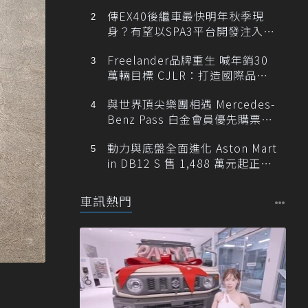
傳EX40後繼車最快明年秋季現
身？有望以SPA3平台開發注入80
0V動力
Freelander品牌重生 喊年銷30
萬輛目標 CJLR：打造國際品牌
半數銷量來自全球！
與世界頂尖樂團相遇 Mercedes-
Benz Pass 白金會員優先購票維
也納愛樂
動力與底盤全面進化 Aston Mart
in DB12 S 售 1,488 萬元起正式
登台
車訊熱門