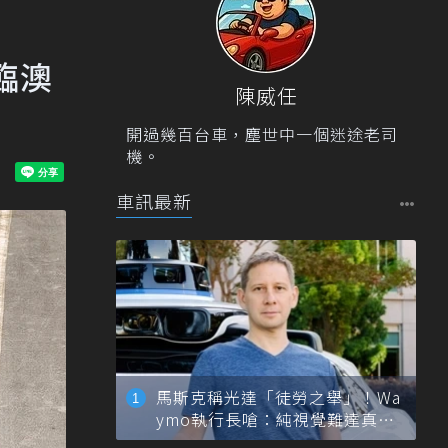
降臨澳
陳威任
開過幾百台車，塵世中一個迷途老司
機。
車訊最新
馬斯克稱光達「徒勞之舉」！Wa
ymo執行長嗆：純視覺難達真正
自動駕駛