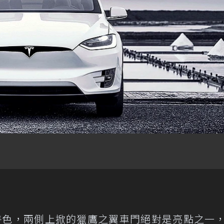
特色，兩側上掀的獵鷹之翼車門絕對是亮點之一