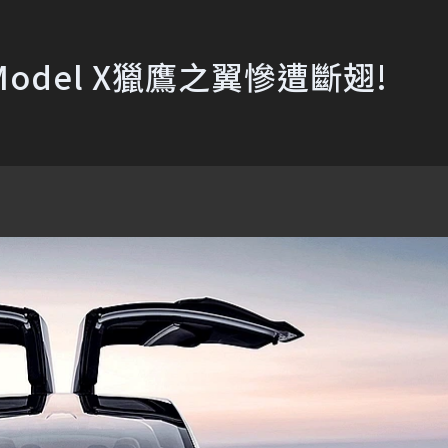
Model X獵鷹之翼慘遭斷翅!