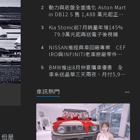
動力與底盤全面進化 Aston Mart
in DB12 S 售 1,488 萬元起正式
登台
Kia Stonic前7月銷量年增145%
79.9萬元起再送電子後視鏡
NISSAN推經典車回廠專案 CEF
IRO與INFINITI老車原廠零件最
低1折
BMW推出8月仲夏購車優惠 全
車系送晶華三天兩夜、月付5,900
元起
車訊熱門
，但是