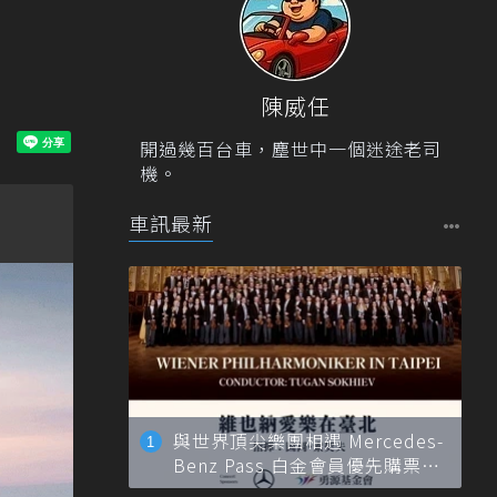
陳威任
開過幾百台車，塵世中一個迷途老司
機。
車訊最新
與世界頂尖樂團相遇 Mercedes-
Benz Pass 白金會員優先購票維
也納愛樂