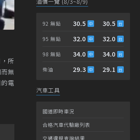
油價一覽 (8/3~8/9)
30.5
30.5
92 無鉛
32.0
32.0
95 無鉛
34.0
34.0
98 無鉛
知，所
29.3
29.1
柴油
因而無
關的電
汽車工具
國道即時車況
合格汽車代驗廠列表
交通違規查詢結果