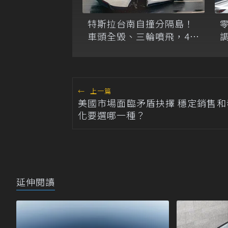
特斯拉台南自撞分隔島！
車頭全毀、三輪噴飛，46
調
歲駕駛幸無傷
←
上一篇
美國市場面臨矛盾抉擇 穩定銷售和
化要選哪一種？
延伸閱讀