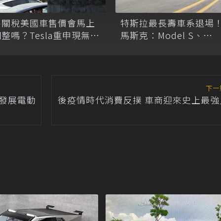
零關稅美國車售價會馬上
特斯拉最長壽車系退場
整嗎？Tesla重申現無調
馬斯克：Model S、
價或移產計畫
Model X 2026年正式停
下一
發展電動
後疫情時代消費反撲 車商迎來史上最強