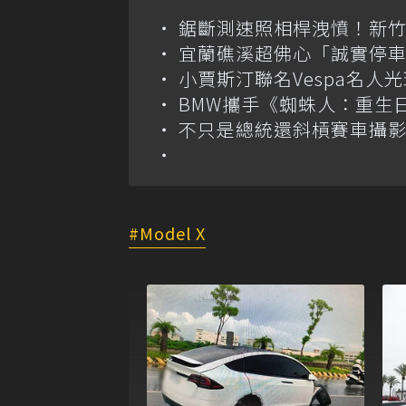
鋸斷測速照相桿洩憤！新
宜蘭礁溪超佛心「誠實停車
小賈斯汀聯名Vespa名人
BMW攜手《蜘蛛人：重生日》 
不只是總統還斜槓賽車攝影師 捷
Model X