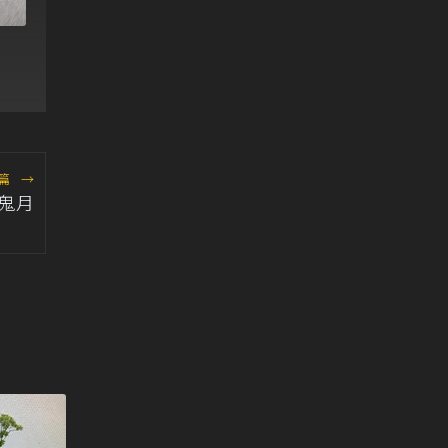
！
產
篇
→
鬼月