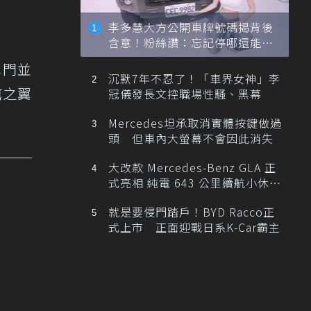
李多慧大方公開車牌號碼揭背後
含意！粉絲讚：忘記停哪還能幫
忙找車
車門並
沉默7年不忍了！「車界女神」李
鷹之翼
冠儀發長文控職場性騷、黑幕
Mercedes坦承取消實體按鍵做過
頭 但車內大螢幕不會因此消失
大改款 Mercedes-Benz GLA 正
式亮相 純電 643 公里續航小休
旅！
就是要侵門踏戶！BYD Racco正
式上市 正面迎戰日系K-Car霸主