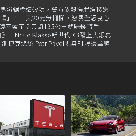
竹男辯鋸樹遭破功，警方依毀損罪嫌移送
場」！一天20元無柵欄，繳費全憑良心
光環不靈了？只騎135公里就賠錢轉手
Neue Klasse新世代iX3躍上大銀幕
克總統 Petr Pavel現身F1場邊掌鏡