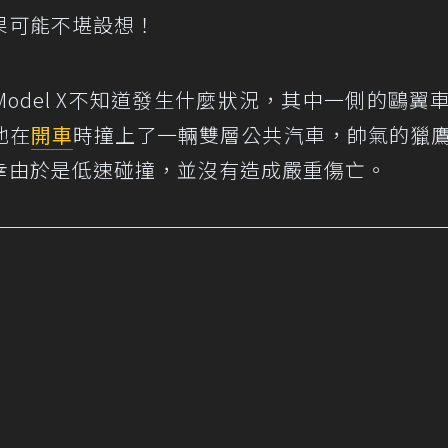
果可能不堪設想！
odel X不知道發生什麼狀況，其中一側的鷗翼
他在
開車
時撞上了一輛雙層公共汽車，帥氣的獵
幸由於是低速碰撞，並沒有造成嚴重傷亡。