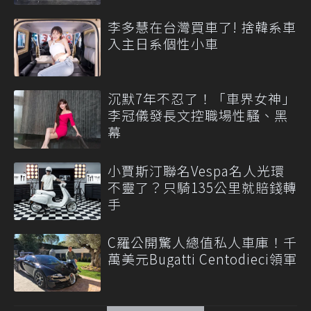
李多慧在台灣買車了! 捨韓系車
入主日系個性小車
沉默7年不忍了！「車界女神」
李冠儀發長文控職場性騷、黑
幕
小賈斯汀聯名Vespa名人光環
不靈了？只騎135公里就賠錢轉
手
C羅公開驚人總值私人車庫！千
萬美元Bugatti Centodieci領軍