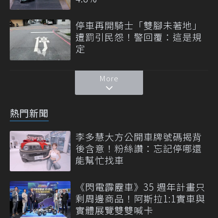
停車再開騎士「雙腳未著地」
遭罰引民怨！警回覆：這是規
定
More
熱門新聞
李多慧大方公開車牌號碼揭背
後含意！粉絲讚：忘記停哪還
能幫忙找車
《閃電霹靂車》35 週年計畫只
剩周邊商品！阿斯拉1:1實車與
實體展覽雙雙喊卡