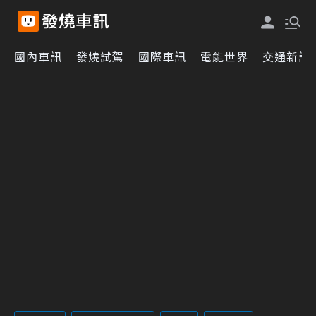
國內車訊
發燒試駕
國際車訊
電能世界
交通新訊