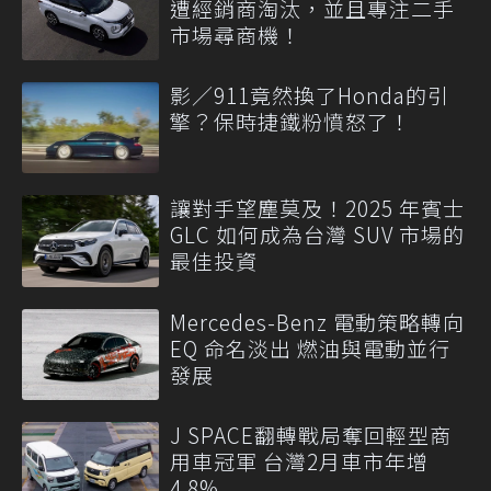
遭經銷商淘汰，並且專注二手
市場尋商機！
影／911竟然換了Honda的引
擎？保時捷鐵粉憤怒了！
讓對手望塵莫及！2025 年賓士
GLC 如何成為台灣 SUV 市場的
最佳投資
Mercedes-Benz 電動策略轉向
EQ 命名淡出 燃油與電動並行
發展
J SPACE翻轉戰局奪回輕型商
用車冠軍 台灣2月車市年增
4.8%