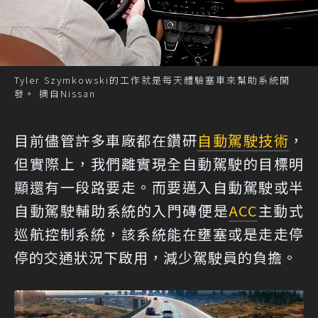
Tyler Szymkowski的工作就是每天體驗塞車來幫助系統開
發。 摘自Nissan
目前儘管許多車廠都在鑽研
自動駕駛技術
，
但實際上，我們離實現全自動駕駛的目標明
顯還有一段路要走。而要邁入自動駕駛或半
自動駕駛輔助系統的入門磚便是
ACC
主動式
巡航控制系統，該系統能在壅塞或是走走停
停的交通狀況下啟用，減少駕駛員的負擔。