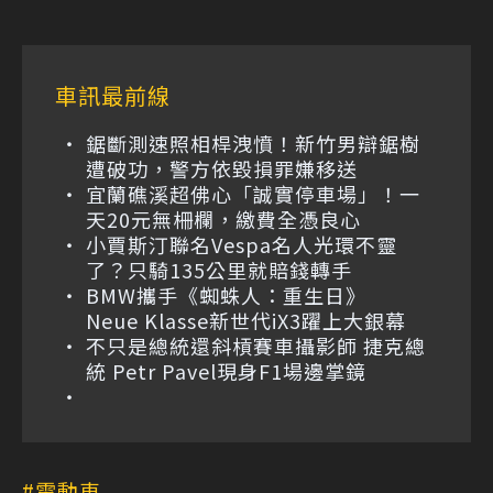
車訊最前線
鋸斷測速照相桿洩憤！新竹男辯鋸樹
遭破功，警方依毀損罪嫌移送
宜蘭礁溪超佛心「誠實停車場」！一
天20元無柵欄，繳費全憑良心
小賈斯汀聯名Vespa名人光環不靈
了？只騎135公里就賠錢轉手
BMW攜手《蜘蛛人：重生日》
Neue Klasse新世代iX3躍上大銀幕
不只是總統還斜槓賽車攝影師 捷克總
統 Petr Pavel現身F1場邊掌鏡
電動車