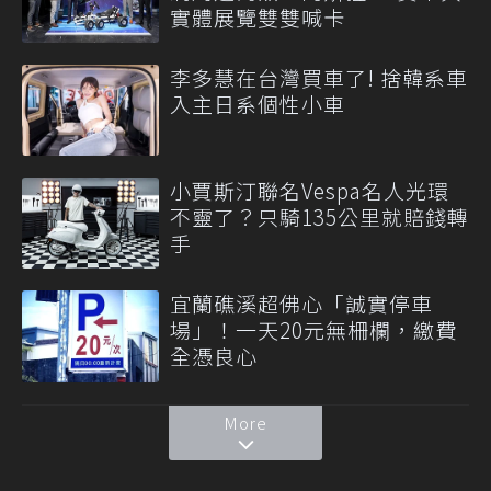
實體展覽雙雙喊卡
李多慧在台灣買車了! 捨韓系車
入主日系個性小車
小賈斯汀聯名Vespa名人光環
不靈了？只騎135公里就賠錢轉
手
宜蘭礁溪超佛心「誠實停車
場」！一天20元無柵欄，繳費
全憑良心
More