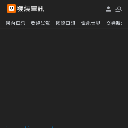
國內車訊
發燒試駕
國際車訊
電能世界
交通新訊