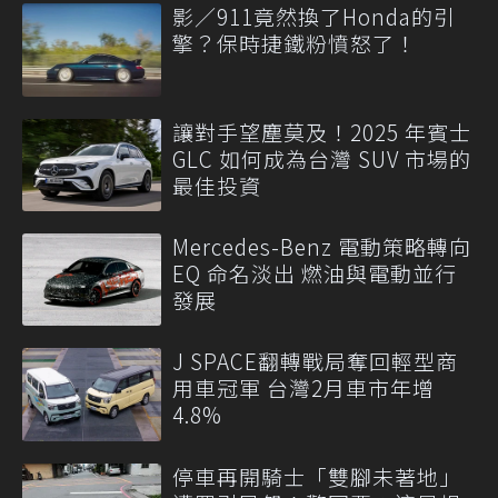
影／911竟然換了Honda的引
擎？保時捷鐵粉憤怒了！
讓對手望塵莫及！2025 年賓士
GLC 如何成為台灣 SUV 市場的
最佳投資
Mercedes-Benz 電動策略轉向
EQ 命名淡出 燃油與電動並行
發展
J SPACE翻轉戰局奪回輕型商
用車冠軍 台灣2月車市年增
4.8%
停車再開騎士「雙腳未著地」