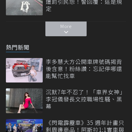
遭罰引民怨！警回覆：這是規
定
More
熱門新聞
李多慧大方公開車牌號碼揭背
後含意！粉絲讚：忘記停哪還
能幫忙找車
沉默7年不忍了！「車界女神」
李冠儀發長文控職場性騷、黑
幕
《閃電霹靂車》35 週年計畫只
剩周邊商品！阿斯拉1:1實車與