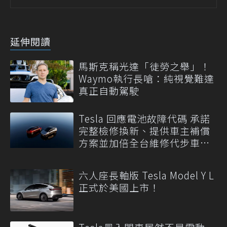
延伸閱讀
馬斯克稱光達「徒勞之舉」！
Waymo執行長嗆：純視覺難達
真正自動駕駛
Tesla 回應電池故障代碼 承諾
完整檢修換新、提供車主補償
方案並加倍全台維修代步車數
量
六人座長軸版 Tesla Model Y L
正式於美國上市！