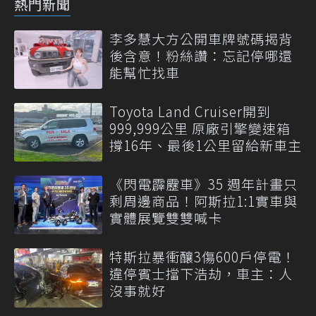
熱門新聞
李多慧大方公開車牌號碼揭背
後含意！粉絲讚：忘記停哪還
能幫忙找車
Toyota Land Cruiser開到
999,999公里 原廠引擎變速箱
撐16年、最後1公里留給新車主
《閃電霹靂車》35 週年計畫只
剩周邊商品！阿斯拉1:1實車與
實體展覽雙雙喊卡
特斯拉暴衝釀3傷600戶停電！
違停賓士擋下浩劫，車主：人
沒事就好