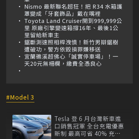
Nismo 最新聯名超狂！把 R34 水箱護
罩變成「牙套飾品」戴在嘴裡
Toyota Land Cruiser開到999,999公
里 原廠引擎變速箱撐16年、最後1公
里留給新車主
鋸斷測速照相桿洩憤！新竹男辯鋸樹
遭破功，警方依毀損罪嫌移送
宜蘭礁溪超佛心「誠實停車場」！一
天20元無柵欄，繳費全憑良心
Model 3
Tesla 登 6 月台灣新車進
口銷售冠軍 全台充電優惠
新制 最高可省 40% 充電