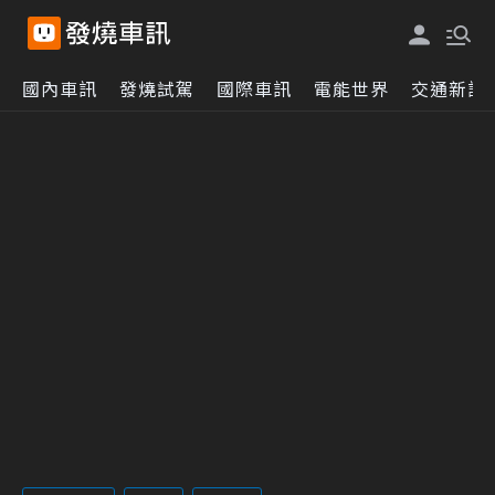
國內車訊
發燒試駕
國際車訊
電能世界
交通新訊