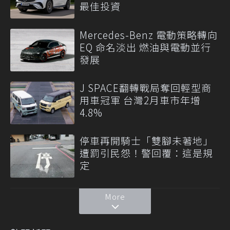
最佳投資
Mercedes-Benz 電動策略轉向
EQ 命名淡出 燃油與電動並行
發展
J SPACE翻轉戰局奪回輕型商
用車冠軍 台灣2月車市年增
4.8%
停車再開騎士「雙腳未著地」
遭罰引民怨！警回覆：這是規
定
More