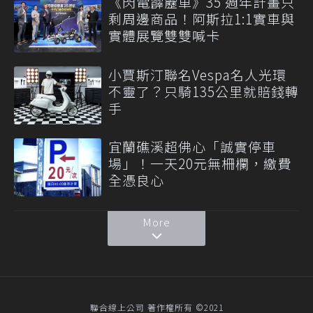
《閃電霹靂車》35 週年計畫只
剩周邊商品！阿斯拉1:1實車與
實體展覽雙雙喊卡
小賈斯汀聯名Vespa名人光環
不靈了？只騎135公里就賠錢轉
手
宜蘭礁溪超佛心「誠實停車
場」！一天20元無柵欄，繳費
全憑良心
More
聯合線上公司 著作權所有 ©2021