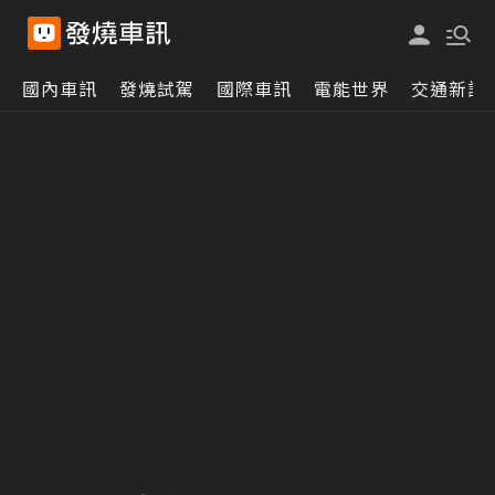
國內車訊
發燒試駕
國際車訊
電能世界
交通新訊