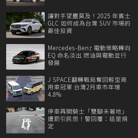
讓對手望塵莫及！2025 年賓士
GLC 如何成為台灣 SUV 市場的
最佳投資
Mercedes-Benz 電動策略轉向
EQ 命名淡出 燃油與電動並行
發展
J SPACE翻轉戰局奪回輕型商
用車冠軍 台灣2月車市年增
4.8%
停車再開騎士「雙腳未著地」
遭罰引民怨！警回覆：這是規
定