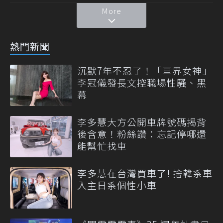
More
熱門新聞
沉默7年不忍了！「車界女神」
李冠儀發長文控職場性騷、黑
幕
李多慧大方公開車牌號碼揭背
後含意！粉絲讚：忘記停哪還
能幫忙找車
李多慧在台灣買車了! 捨韓系車
入主日系個性小車