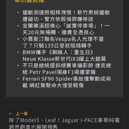
鋸斷測速照相桿洩憤！新竹男辯鋸樹
遭破功，警方依毀損罪嫌移送
宜蘭礁溪超佛心「誠實停車場」！一
天20元無柵欄，繳費全憑良心
小賈斯汀聯名Vespa名人光環不靈
了？只騎135公里就賠錢轉手
BMW攜手《蜘蛛人：重生日》
Neue Klasse新世代iX3躍上大銀幕
不只是總統還斜槓賽車攝影師 捷克總
統 Petr Pavel現身F1場邊掌鏡
Ferrari SF90 Spider事故撞擊斷成兩
截 網紅駕駛命大僅受輕傷
←
上一篇
除了Model3、Leaf！Jaguar I-PACE豪華純電
跨界跑車也展開預售