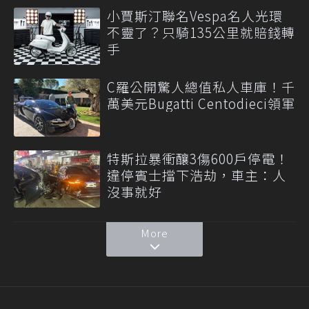
小賈斯汀聯名Vespa名人光環
不靈了？只騎135公里就賠錢轉
手
C羅公開驚人總值私人車庫！千
萬美元Bugatti Centodieci領軍
特斯拉暴衝釀3傷600戶停電！
違停賓士擋下浩劫，車主：人
沒事就好
More