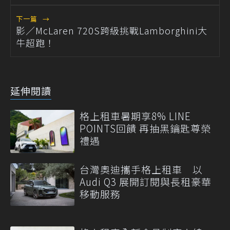
下一篇
→
影／McLaren 720S跨級挑戰Lamborghini大
牛超跑！
延伸閱讀
格上租車暑期享8% LINE
POINTS回饋 再抽黑鑰匙尊榮
禮遇
台灣奧迪攜手格上租車 以
Audi Q3 展開訂閱與長租豪華
移動服務