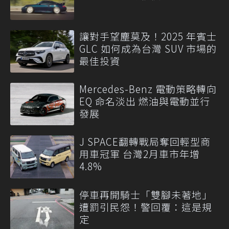
讓對手望塵莫及！2025 年賓士
GLC 如何成為台灣 SUV 市場的
最佳投資
Mercedes-Benz 電動策略轉向
EQ 命名淡出 燃油與電動並行
發展
J SPACE翻轉戰局奪回輕型商
用車冠軍 台灣2月車市年增
4.8%
停車再開騎士「雙腳未著地」
遭罰引民怨！警回覆：這是規
定