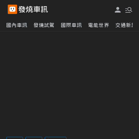
國內車訊
發燒試駕
國際車訊
電能世界
交通新訊