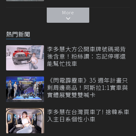
More
熱門新聞
李多慧大方公開車牌號碼揭背
後含意！粉絲讚：忘記停哪還
能幫忙找車
《閃電霹靂車》35 週年計畫只
剩周邊商品！阿斯拉1:1實車與
實體展覽雙雙喊卡
李多慧在台灣買車了! 捨韓系車
入主日系個性小車