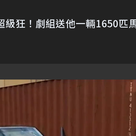
超級狂！劇組送他一輛1650匹