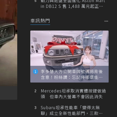
動力與底盤全面進化 Aston Mart
in DB12 S 售 1,488 萬元起正式
登台
車訊熱門
李多慧大方公開車牌號碼揭背後
含意！粉絲讚：忘記停哪還能幫
忙找車
Mercedes坦承取消實體按鍵做過
頭 但車內大螢幕不會因此消失
Subaru坦承性能車「變得太無
聊」成立全新性能部門，三款手