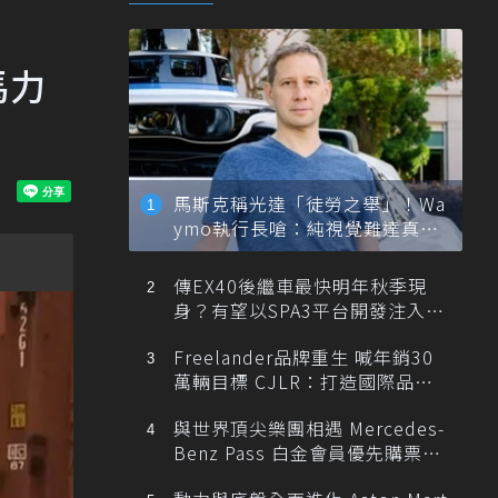
馬力
馬斯克稱光達「徒勞之舉」！Wa
ymo執行長嗆：純視覺難達真正
自動駕駛
傳EX40後繼車最快明年秋季現
身？有望以SPA3平台開發注入80
0V動力
Freelander品牌重生 喊年銷30
萬輛目標 CJLR：打造國際品牌
半數銷量來自全球！
與世界頂尖樂團相遇 Mercedes-
Benz Pass 白金會員優先購票維
也納愛樂