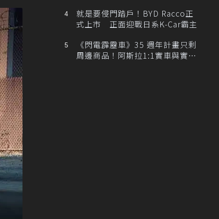
排跑車開發中！
就是要侵門踏戶！BYD Racco正
式上市 正面迎戰日系K-Car霸主
《閃電霹靂車》35 週年計畫只剩
周邊商品！阿斯拉1:1實車與實體
展覽雙雙喊卡