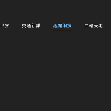
世界
交通新訊
趣聞網搜
二輪天地