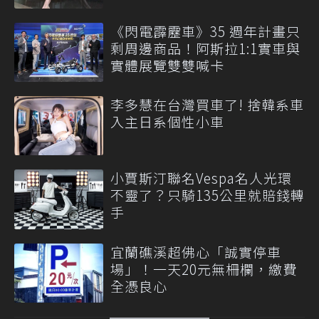
《閃電霹靂車》35 週年計畫只
剩周邊商品！阿斯拉1:1實車與
實體展覽雙雙喊卡
李多慧在台灣買車了! 捨韓系車
入主日系個性小車
小賈斯汀聯名Vespa名人光環
不靈了？只騎135公里就賠錢轉
手
宜蘭礁溪超佛心「誠實停車
場」！一天20元無柵欄，繳費
全憑良心