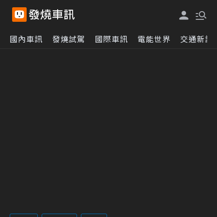
國內車訊
發燒試駕
國際車訊
電能世界
交通新訊