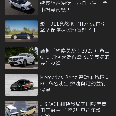
遭經銷商淘汰，並且專注二手
市場尋商機！
影／911竟然換了Honda的引
擎？保時捷鐵粉憤怒了！
讓對手望塵莫及！2025 年賓士
GLC 如何成為台灣 SUV 市場的
最佳投資
Mercedes-Benz 電動策略轉向
EQ 命名淡出 燃油與電動並行
發展
J SPACE翻轉戰局奪回輕型商
用車冠軍 台灣2月車市年增