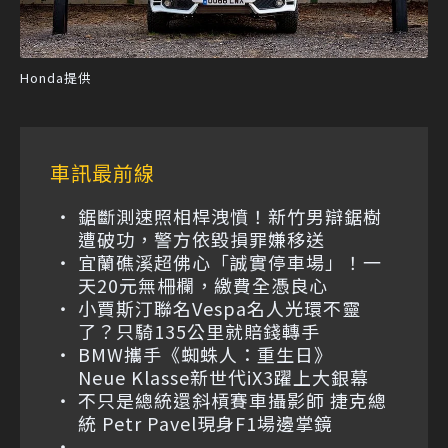
Honda提供
車訊最前線
鋸斷測速照相桿洩憤！新竹男辯鋸樹
遭破功，警方依毀損罪嫌移送
宜蘭礁溪超佛心「誠實停車場」！一
天20元無柵欄，繳費全憑良心
小賈斯汀聯名Vespa名人光環不靈
了？只騎135公里就賠錢轉手
BMW攜手《蜘蛛人：重生日》
Neue Klasse新世代iX3躍上大銀幕
不只是總統還斜槓賽車攝影師 捷克總
統 Petr Pavel現身F1場邊掌鏡