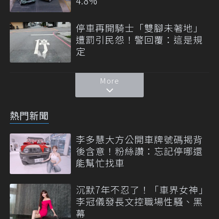
4.8%
停車再開騎士「雙腳未著地」
遭罰引民怨！警回覆：這是規
定
More
熱門新聞
李多慧大方公開車牌號碼揭背
後含意！粉絲讚：忘記停哪還
能幫忙找車
沉默7年不忍了！「車界女神」
李冠儀發長文控職場性騷、黑
幕