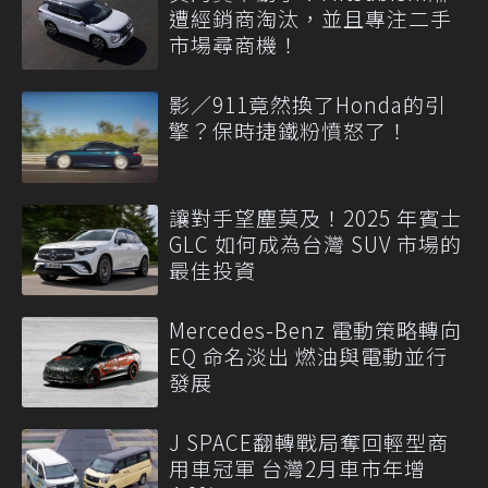
遭經銷商淘汰，並且專注二手
市場尋商機！
影／911竟然換了Honda的引
擎？保時捷鐵粉憤怒了！
讓對手望塵莫及！2025 年賓士
GLC 如何成為台灣 SUV 市場的
最佳投資
Mercedes-Benz 電動策略轉向
EQ 命名淡出 燃油與電動並行
發展
J SPACE翻轉戰局奪回輕型商
用車冠軍 台灣2月車市年增