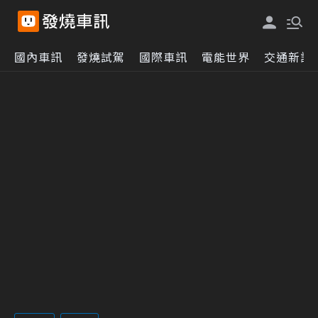
國內車訊
發燒試駕
國際車訊
電能世界
交通新訊