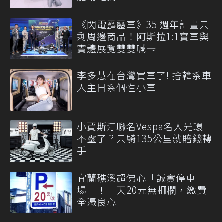
《閃電霹靂車》35 週年計畫只
剩周邊商品！阿斯拉1:1實車與
實體展覽雙雙喊卡
李多慧在台灣買車了! 捨韓系車
入主日系個性小車
小賈斯汀聯名Vespa名人光環
不靈了？只騎135公里就賠錢轉
手
宜蘭礁溪超佛心「誠實停車
場」！一天20元無柵欄，繳費
全憑良心