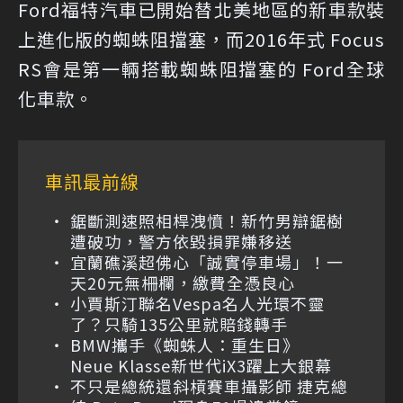
Ford福特汽車已開始替北美地區的新車款裝
上進化版的蜘蛛阻擋塞，而2016年式 Focus
RS會是第一輛搭載蜘蛛阻擋塞的 Ford全球
化車款。
車訊最前線
鋸斷測速照相桿洩憤！新竹男辯鋸樹
遭破功，警方依毀損罪嫌移送
宜蘭礁溪超佛心「誠實停車場」！一
天20元無柵欄，繳費全憑良心
小賈斯汀聯名Vespa名人光環不靈
了？只騎135公里就賠錢轉手
BMW攜手《蜘蛛人：重生日》
Neue Klasse新世代iX3躍上大銀幕
不只是總統還斜槓賽車攝影師 捷克總