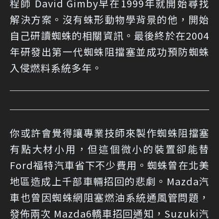
程師 David Gimby早在1999年就開始尋找
解決方案。沒有蛛形動物學背景的他，開始
自己研讀蜘蛛的相關資訊。最後終於在2004
年研發出第一代蜘蛛阻擋塞並成功預防蜘蛛
入侵燃料系統多年。
你或許會覺得讓專業技師來製作蜘蛛阻擋塞
有點大材小用，但這個微小的裝置卻能替
Ford福特汽車省下不少費用。蜘蛛曾在北美
地區造成上千部車輛招回的悲劇。Mazda汽
車也曾因蜘蛛網阻塞燃油系統通風管問題，
發佈兩次 Mazda6轎車招回通知，Suzuki汽