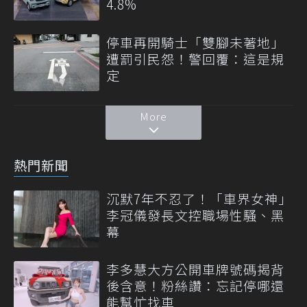
4.8%
停車再開騎士「雙腳未著地」
遭罰引民怨！警回覆：這是規
定
More
熱門新聞
沉默7年不忍了！「車界女神」
李冠儀發長文控職場性騷、黑
幕
李多慧大方公開車牌號碼揭背
後含意！粉絲讚：忘記停哪還
能幫忙找車