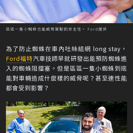
區區一隻小蜘蛛也能威脅駕駛的安全性。 Ford提供
為了防止蜘蛛在車內吐絲結網 long stay，
Ford
福特
汽車技師早就研發出能預防蜘蛛進
入的蜘蛛阻擋塞。但是區區一隻小蜘蛛到底
能對車輛造成什麼樣的威脅呢？甚至連性能
都會受到影響？