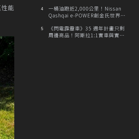
排跑車開發中！
連性能
一桶油跑近2,000公里！Nissan
Qashqai e-POWER創金氏世界紀
錄
《閃電霹靂車》35 週年計畫只剩
周邊商品！阿斯拉1:1實車與實體
展覽雙雙喊卡