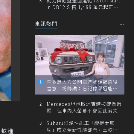
動力與底盤全面進化 Aston Mart
in DB12 S 售 1,488 萬元起正式
登台
車訊熱門
李多慧大方公開車牌號碼揭背後
含意！粉絲讚：忘記停哪還能幫
忙找車
Mercedes坦承取消實體按鍵做過
頭 但車內大螢幕不會因此消失
Subaru坦承性能車「變得太無
聊」成立全新性能部門，三款手
蜘蛛進