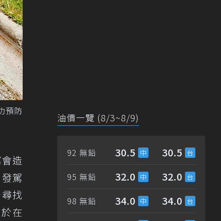
成功預防
油價一覽 (8/3~8/9)
30.5
30.5
92 無鉛
窩會造
32.0
32.0
引發駕
95 無鉛
始尋找
34.0
34.0
98 無鉛
終於在