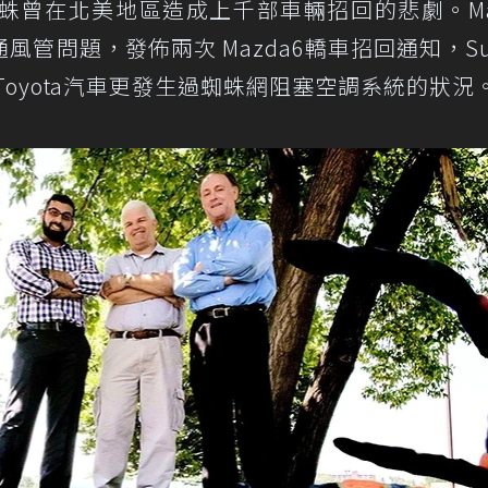
蜘蛛曾在北美地區造成上千部車輛招回的悲劇。Ma
管問題，發佈兩次 Mazda6轎車招回通知，Suz
oyota汽車更發生過蜘蛛網阻塞空調系統的狀況