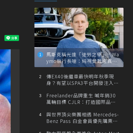
馬斯克稱光達「徒勞之舉」！Wa
ymo執行長嗆：純視覺難達真正
自動駕駛
傳EX40後繼車最快明年秋季現
身？有望以SPA3平台開發注入80
0V動力
Freelander品牌重生 喊年銷30
萬輛目標 CJLR：打造國際品牌
半數銷量來自全球！
與世界頂尖樂團相遇 Mercedes-
Benz Pass 白金會員優先購票維
也納愛樂