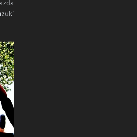
zda
uki
。