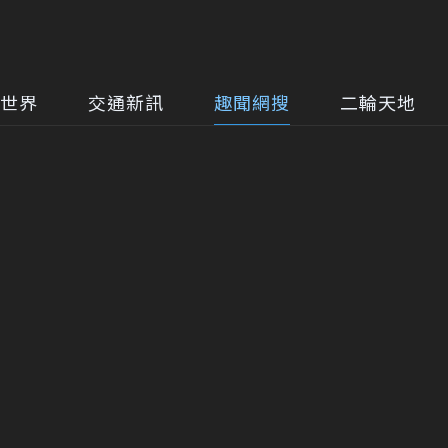
世界
交通新訊
趣聞網搜
二輪天地