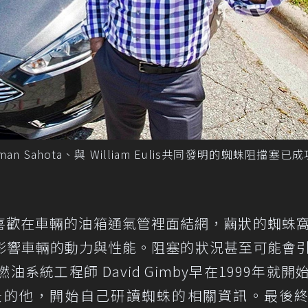
rman Sahota、與 William Eulis共同發明的蜘蛛阻擋塞已
黃囊蜘蛛特別喜歡在車輛的油箱通氣管裡面結網，繭狀的蜘蛛
影響車輛的動力與性能。阻塞的狀況甚至可能會
油系統工程師 David Gimby早在1999年就開
景的他，開始自己研讀蜘蛛的相關資訊。最後