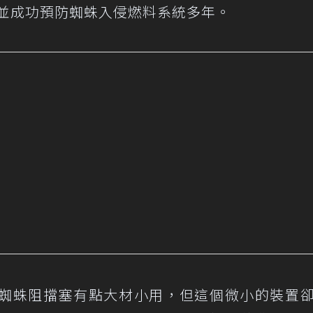
塞並成功預防蜘蛛入侵燃料系統多年。
蜘蛛阻擋塞有點大材小用，但這個微小的裝置