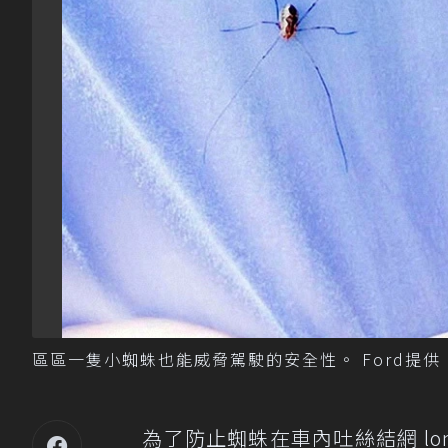
區區一隻小蜘蛛也能威脅駕駛的安全性。 Ford提供
為了防止蜘蛛在車內吐絲結網 long