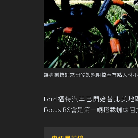
讓專業技師來研發蜘蛛阻擋塞有點大材小用
Ford福特汽車已開始替北美
Focus RS會是第一輛搭載蜘蛛阻