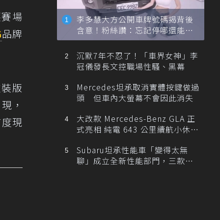
護賽場
李多慧大方公開車牌號碼揭背後
含意！粉絲讚：忘記停哪還能幫
G
品牌
忙找車
沉默7年不忍了！「車界女神」李
冠儀發長文控職場性騷、黑幕
塗裝版
Mercedes坦承取消實體按鍵做過
頭 但車內大螢幕不會因此消失
出現，
大改款 Mercedes-Benz GLA 正
首度現
式亮相 純電 643 公里續航小休
旅！
Subaru坦承性能車「變得太無
聊」成立全新性能部門，三款手
排跑車開發中！