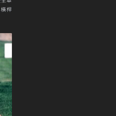
安全車
的橫桿