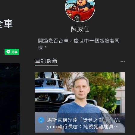
全車
陳威任
開過幾百台車，塵世中一個迷途老司
機。
車訊最新
馬斯克稱光達「徒勞之舉」！Wa
ymo執行長嗆：純視覺難達真正
自動駕駛