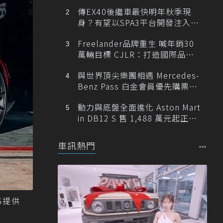
傳EX40後繼車最快明年秋季現
身？有望以SPA3平台開發注入80
0V動力
Freelander品牌重生 喊年銷30
萬輛目標 CJLR：打造國際品牌
半數銷量來自全球！
與世界頂尖樂團相遇 Mercedes-
Benz Pass 白金會員優先購票維
也納愛樂
動力與底盤全面進化 Aston Mart
in DB12 S 售 1,488 萬元起正式
登台
車訊熱門
G提供