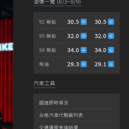
油價一覽 (8/3~8/9)
30.5
30.5
92 無鉛
32.0
32.0
95 無鉛
34.0
34.0
98 無鉛
29.3
29.1
柴油
汽車工具
國道即時車況
合格汽車代驗廠列表
交通違規查詢結果