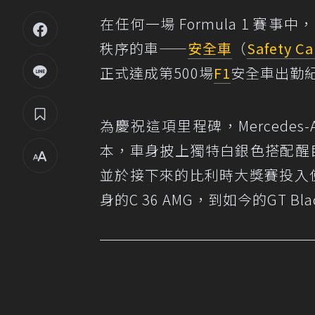
在任何一場 Formula 1 
秩序的車——
安全車
（
Safety Ca
正式達成第500場
F1
安全車出勤
為慶祝這項里程碑，Mercedes-A
本，車身披上獨特白銀色搭配醒目的
並於接下來的比利時大獎賽投入使
身的C 36 AMG，到如今的GT Bl