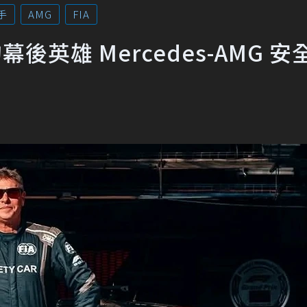
手
AMG
FIA
英雄 Mercedes-AMG 安