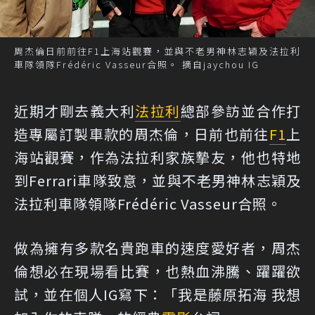
周杰倫日前前往F1上海站觀賽，並與不老男神林志穎及法拉利
車隊領隊Frédéric Vasseur合照。 摘自jaychou IG
近期才剛去義大利
法拉利
總部參訪並合作打
造專屬訂製車款的周杰倫，日前也前往
F1
上
海站觀賽，作為法拉利家族摯友，他也特地
到Ferrari車隊致意，並與不老男神林志穎及
法拉利車隊領隊Frédéric Vasseur合照。
做為擁有多款名貴跑車的速度愛好者，周杰
倫想必在現場看比賽，也熱血沸騰、躍躍欲
試，並在個人IG寫下：「我是藤原拓海 我想