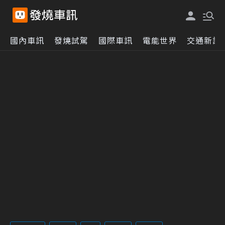
國內車訊
發燒試駕
國際車訊
電能世界
交通新訊