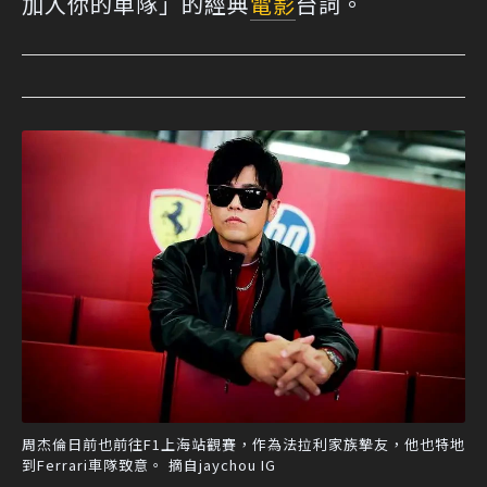
加入你的車隊」的經典
電影
台詞。
周杰倫日前也前往F1上海站觀賽，作為法拉利家族摯友，他也特地
到Ferrari車隊致意。 摘自jaychou IG