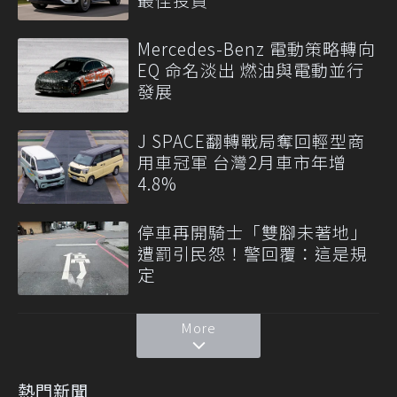
Mercedes-Benz 電動策略轉向
EQ 命名淡出 燃油與電動並行
發展
J SPACE翻轉戰局奪回輕型商
用車冠軍 台灣2月車市年增
4.8%
停車再開騎士「雙腳未著地」
遭罰引民怨！警回覆：這是規
定
More
熱門新聞