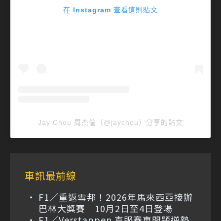
在 Instagram 查看這則貼文
Jay Chou 周杰倫（@jaychou）分享的貼文
車訊最前線
F1／重返雪邦！2026年馬來西亞接辦
巴林大獎賽 10月2日至4日登場
F1／Verstappen 克服賽車問題逆勢