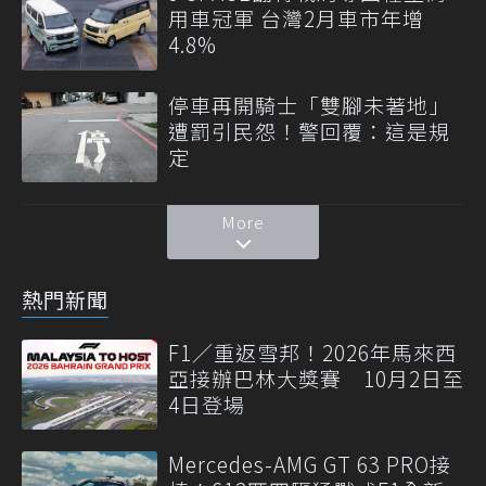
用車冠軍 台灣2月車市年增
4.8%
停車再開騎士「雙腳未著地」
遭罰引民怨！警回覆：這是規
定
More
熱門新聞
F1／重返雪邦！2026年馬來西
亞接辦巴林大獎賽 10月2日至
4日登場
Mercedes-AMG GT 63 PRO接