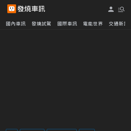
國內車訊
發燒試駕
國際車訊
電能世界
交通新訊