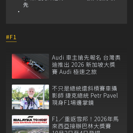
先
F1
Audi 車主搶先報名 台灣奧
迪推出 2026 新加坡大獎
賽 Audi 極速之旅
不只是總統還斜槓賽車攝
影師 捷克總統 Petr Pavel
現身F1場邊掌鏡
F1／重返雪邦！2026年馬
來西亞接辦巴林大獎賽
10月2日至4日登場