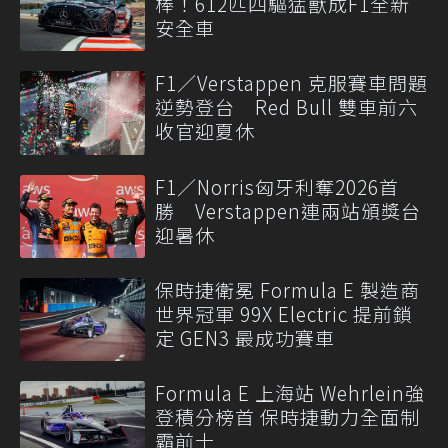
棒！612匹四驅猛獸成F1全新
安全車
F1／Verstappen 克服賽車問題
逆勢登台 Red Bull 雙車前六
收官迎夏休
F1／Norris匈牙利奪2026首
勝 Verstappen連兩站頒獎台
迎暑休
保時捷衛冕 Formula E 製造商
世界冠軍 99X Electric 提前鎖
定 GEN3 最成功賽車
Formula E 上海站 Wehrlein強
登積分榜首 保時捷動力全面制
霸前十