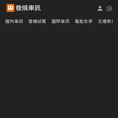
國內車訊
發燒試駕
國際車訊
電能世界
交通新訊