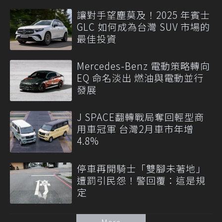
讓對手望塵莫及！2025 年賓士
GLC 如何成為台灣 SUV 市場的
最佳投資
Mercedes-Benz 電動策略轉向
EQ 命名淡出 燃油與電動並行
發展
J SPACE翻轉戰局奪回輕型商
用車冠軍 台灣2月車市年增
4.8%
停車再開騎士「雙腳未著地」
遭罰引民怨！警回覆：這是規
定
More